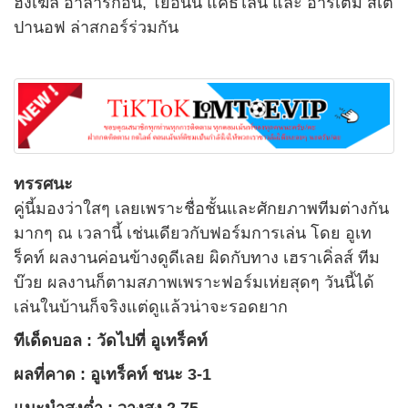
ฮังเฆล อาลาร์กอน, โยอันน์ แคธไลน์ และ อาร์เตม สเต
ปานอฟ ล่าสกอร์ร่วมกัน
ทรรศนะ
คู่นี้มองว่าใสๆ เลยเพราะชื่อชั้นและศักยภาพทีมต่างกัน
มากๆ ณ เวลานี้ เช่นเดียวกับฟอร์มการเล่น โดย อูเท
ร็คท์ ผลงานค่อนข้างดูดีเลย ผิดกับทาง เฮราเคิ่ลส์ ทีม
บ๊วย ผลงานก็ตามสภาพเพราะฟอร์มเห่ยสุดๆ วันนี้ได้
เล่นในบ้านก็จริงแต่ดูแล้วน่าจะรอดยาก
ทีเด็ดบอล : วัดไปที่ อูเทร็คท์
ผลที่คาด : อูเทร็คท์ ชนะ 3-1
แนะนำสูงต่ำ : วางสูง 2.75