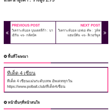
PREVIOUS POST
NEXT POST
วิเคราะห์บอล บุนเดสลีก้า : บา
วิเคราะห์บอล เอฟเอ คัพ : วูล์ฟ
เยิร์น -vs- กลัดบัค
แฮมป์ตัน -vs- ลิเวอร์พูล
พื้นที่โฆษณา
ทีเด็ด 4 เซียน
ทีเด็ด 4 เซียนแม่นระดับเทพ อัพเดททุกวัน
https://www.polball.club/ทีเด็ด4เซียน
หน้าอื่นๆที่หน้าสนใจ