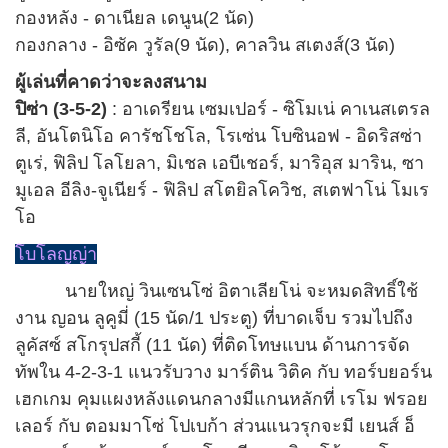
กองหลัง - ดาเนียล เดนูน(2 นัด)
กองกลาง - อิซัค วูรัล(9 นัด), คาลวิน สเตงส์(3 นัด)
ผู้เล่นที่คาดว่าจะลงสนาม
ปิซ่า (3-5-2)
: อาเดรียน เซมเปอร์ - ซิโมเน่ คาเนสเตรล
ลี, อันโตนิโอ คารัชโชโล, โรเซ่น โบซินอฟ - อิดริสซ่า
ตูเร่, ฟิลิป โลโยลา, มิเชล เอบีเชอร์, มาริอุส มาริน, ซา
มูเอล อีลิง-จูเนียร์ - ฟิลิป สโตยิลโควิช, สเตฟาโน่ โมเร
โอ
โบโลญญ่า
นายใหญ่ วินเซนโซ่ อิตาเลียโน่ จะหมดสิทธิ์ใช้
งาน ญอน ลูคูมี่ (15 นัด/1 ประตู) ที่บาดเจ็บ รวมไปถึง
ลูคัสซ์ สโกรุปสกี้ (11 นัด) ที่ติดโทษแบน ด้านการจัด
ทัพใน 4-2-3-1 แนวรับวาง มาร์ติน วิติค กับ ทอร์บยอร์น
เฮกเกม คุมแผงหลังแดนกลางมีแกนหลักที่ เรโม ฟรอย
เลอร์ กับ ตอมมาโซ่ โปเบก้า ส่วนแนวรุกจะมี เยนส์ อ็