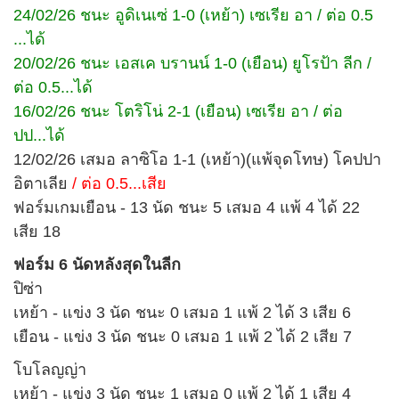
24/02/26 ชนะ อูดิเนเซ่ 1-0 (เหย้า) เซเรีย อา / ต่อ 0.5
...ได้
20/02/26 ชนะ เอสเค บรานน์ 1-0 (เยือน) ยูโรป้า ลีก /
ต่อ 0.5...ได้
16/02/26 ชนะ โตริโน่ 2-1 (เยือน) เซเรีย อา / ต่อ
ปป...ได้
12/02/26 เสมอ ลาซิโอ 1-1 (เหย้า)(แพ้จุดโทษ) โคปปา
อิตาเลีย
/ ต่อ 0.5...เสีย
ฟอร์มเกมเยือน - 13 นัด ชนะ 5 เสมอ 4 แพ้ 4 ได้ 22
เสีย 18
ฟอร์ม 6 นัดหลังสุดในลีก
ปิซ่า
เหย้า - แข่ง 3 นัด ชนะ 0 เสมอ 1 แพ้ 2 ได้ 3 เสีย 6
เยือน - แข่ง 3 นัด ชนะ 0 เสมอ 1 แพ้ 2 ได้ 2 เสีย 7
โบโลญญ่า
เหย้า - แข่ง 3 นัด ชนะ 1 เสมอ 0 แพ้ 2 ได้ 1 เสีย 4