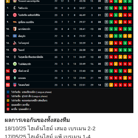
ผลการเจอกันของ
ทั้งสองทีม
18/10/25 ไฮเด้นไฮม์ เสมอ เบรเมน 2-2
17/05/25 ไฮเด้นไฮม์ แพ้ เบรเมน 1-4