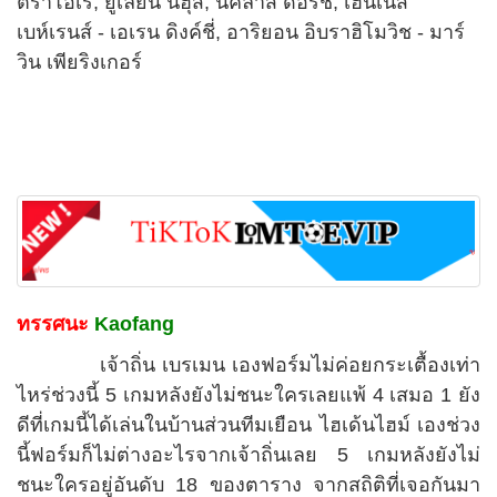
ตราโอเร่, ยูเลี่ยน นีฮุส, นิคลาส ดอร์ช, เฮนเนส
เบห์เรนส์ - เอเรน ดิงค์ชี่, อาริยอน อิบราฮิโมวิช - มาร์
วิน เพียริงเกอร์
ทรรศนะ
Kaofang
เจ้าถิ่น เบรเมน เองฟอร์มไม่ค่อยกระเตื้องเท่า
ไหร่ช่วงนี้ 5 เกมหลังยังไม่ชนะใครเลยแพ้ 4 เสมอ 1 ยัง
ดีที่เกมนี้ได้เล่นในบ้านส่วนทีมเยือน ไฮเด้นไฮม์ เองช่วง
นี้ฟอร์มก็ไม่ต่างอะไรจากเจ้าถิ่นเลย 5 เกมหลังยังไม่
ชนะใครอยู่อันดับ 18 ของตาราง จากสถิติที่เจอกันมา