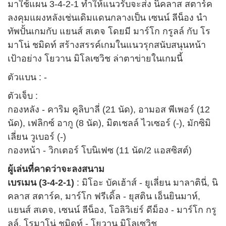
มาใช้แผน 3-4-2-1 ทำให้แนวรับจะส่ง นิคลาส สตาร์ค
ลงคุมแผงหลังเช่นเดิมแดนกลางเป็น เซนน์ ลีน็อง นำ
ทัพปั้นเกมกับ แยนส์ สเตจ โดยมี มาร์โก กรูลล์ กับ โร
มาโน่ ชมิดท์ สร้างสรรค์เกมในแนวรุกสนับสนุนหน้า
เป้าอย่าง โยวาน มิโลเซวิช ล่าตาข่ายในเกมนี้
ตัวแบน : -
ตัวเจ็บ :
กองหลัง - คาริม คูลิบาลี่ (21 นัด), อามอส พีเพอร์ (12
นัด), เฟลิกซ์ อากู (8 นัด), มิตเชลล์ ไวเซอร์ (-), มักซิมิ
เลี่ยน วูเบอร์ (-)
กองหน้า - วิกเตอร์ โบนิเฟซ (11 นัด/2 แอสซิสต์)
ผู้เล่นที่คาดว่าจะลงสนาม
เบรเมน (3-4-2-1)
: มิโอะ บัคเฮ้าส์ - ยูเลี่ยน มาลาตินี่, นิ
คลาส สตาร์ค, มาร์โก ฟรีเดิ้ล - ยุสติน เอ็นยินมาห์,
แยนส์ สเตจ, เซนน์ ลีน็อง, โอลิวิเย่ร์ ดีม็อง - มาร์โก กรู
ลล์, โรมาโน่ ชมิดท์ - โยวาน มิโลเซวิช