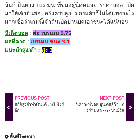
นั้นก็เป็นทาง เบรเมน ที่ข่มอยู่นิดหน่อย ราคาบอล เปิด
มาให้เจ้าถิ่นต่อ ครึ่งควบลูก มองแล้วก็ไม่ได้แพงอะไร
มากเชื่อว่าเกมนี้เจ้าถิ่นเปิดบ้านบดเอาชนะได้แน่นอน
ทีเด็ดบอล
:
ต่อ เบรเมน 0.75
ผลที่คาด
:
เบรเมน ชนะ 3-1
แนะนำสูง/ต่ำ :
สูง 3
PREVIOUS POST
NEXT POST
สถิติสูงต่ำทำเงินได้ : พรีเมียร์
วิเคราะห์บอล บุนเดสลีก้า : ด
ลีก
อร์ทมุนด์ -vs- บาเยิร์น
พื้นที่โฆษณา