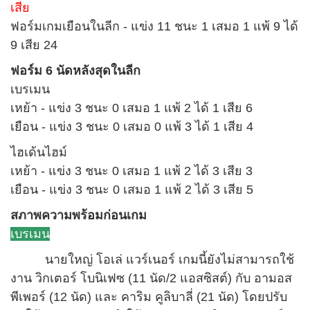
เสีย
ฟอร์มเกมเยือนในลีก - แข่ง 11 ชนะ 1 เสมอ 1 แพ้ 9 ได้
9 เสีย 24
ฟอร์ม 6 นัดหลังสุดในลีก
เบรเมน
เหย้า - แข่ง 3 ชนะ 0 เสมอ 1 แพ้ 2 ได้ 1 เสีย 6
เยือน - แข่ง 3 ชนะ 0 เสมอ 0 แพ้ 3 ได้ 1 เสีย 4
ไฮเด้นไฮม์
เหย้า - แข่ง 3 ชนะ 0 เสมอ 1 แพ้ 2 ได้ 3 เสีย 3
เยือน - แข่ง 3 ชนะ 0 เสมอ 1 แพ้ 2 ได้ 3 เสีย 5
สภาพความพร้อมก่อนเกม
เบรเมน
นายใหญ่ โอเล่ แวร์เนอร์ เกมนี้ยังไม่สามารถใช้
งาน วิกเตอร์ โบนิเฟซ (11 นัด/2 แอสซิสต์) กับ อามอส
พีเพอร์ (12 นัด) และ คาริม คูลิบาลี่ (21 นัด) โดยปรับ