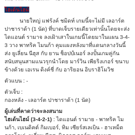
ไฮเด้นไฮม์
นายใหญ่ แฟร้งค์ ชมิดท์ เกมนี้จะไม่มี เลอาร์ต
ปาชาราด้า (1 นัด) ที่บาดเจ็บรายเดียวเท่านั้นโดยจะส่ง
ไดแอนต์ รามาจ ลงเฝ้าเสาในเกมนี้โดยมาในแผน 3-4-
3 วาง พาทริค ไมนก้า คุมแผงหลังมาที่แดนกลางวันนี้
ส่ง ยูเลี่ยน นีฮุส กับ ยาน ช็อปป์เนอร์ ลงปั้นเกมคู่กัน
สนับสนุนสามแนวรุกนำโดย มาร์วิน เพียริงเกอร์ ขนาบ
ข้างด้วย เอเรน ดิงค์ชี่ กับ อาริยอน อิบราฮิโมวิช
ตัวแบน : -
ตัวเจ็บ :
กองหลัง - เลอาร์ต ปาชาราด้า (1 นัด)
ผู้เล่นที่คาดว่าจะลงสนาม
ไฮเด้นไฮม์ (3-4-2-1)
: ไดแอนต์ รามาย - พาทริค ไม
นก้า, เบเนดิคต์ กิมเบอร์, ทิม เซียร์สเลเบิน - ฮาเหม็ด