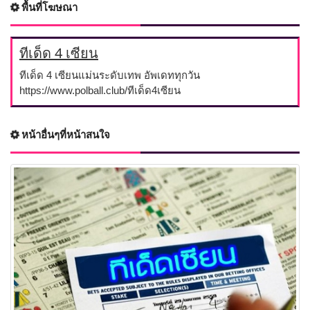
พื้นที่โฆษณา
ทีเด็ด 4 เซียน
ทีเด็ด 4 เซียนแม่นระดับเทพ อัพเดททุกวัน
https://www.polball.club/ทีเด็ด4เซียน
หน้าอื่นๆที่หน้าสนใจ