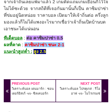
จากเจ้าถิ่นเลยแพ้มาแล้ว 2 เกมติดแถมเกมเยือนก็ไว้ใจ
ไม่ได้ซะด้วย จากสถิติที่เจอกันมานั้นก็เป็น คาซิมปาซ่า
ที่ข่มอยู่นิดหน่อย ราคาบอล เปิดมาให้เจ้าถิ่นต่อ ครึ่งลูก
มองแล้วก็ไม่ได้แพงอะไรมากเชื่อว่าเจ้าถิ่นเปิดบ้านบด
เอาชนะได้แน่นอน
ทีเด็ดบอล
:
ต่อ คาซิมปาซ่า 0.5
ผลที่คาด
:
คาซิมปาซ่า ชนะ 2-1
แนะนำสูง/ต่ำ :
สูง 2.5
PREVIOUS POST
NEXT POST
วิเคราะห์บอล เดนมาร์ก : ซอน
วิเคราะห์บอล โปรตุเกส : ริโอ
เดอร์ยิสเก้ -vs- ซิลเคบอร์ก
อาฟ -vs- โมไรเรนเซ่