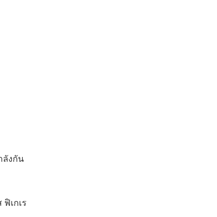
ลังกัน
่
 ฟิเกเร