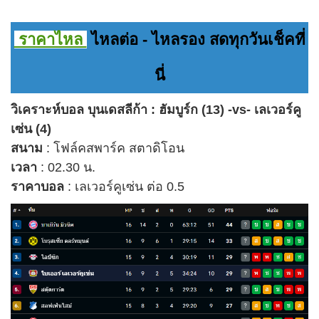
ราคาไหล
ไหลต่อ - ไหลรอง สดทุกวันเช็คที่
นี่
วิเคราะห์บอล บุนเดสลีก้า : ฮัมบูร์ก (13) -vs- เลเวอร์คู
เซ่น (4)
สนาม
: โฟล์คสพาร์ค สตาดิโอน
เวลา
: 02.30 น.
ราคาบอล
: เลเวอร์คูเซ่น ต่อ 0.5