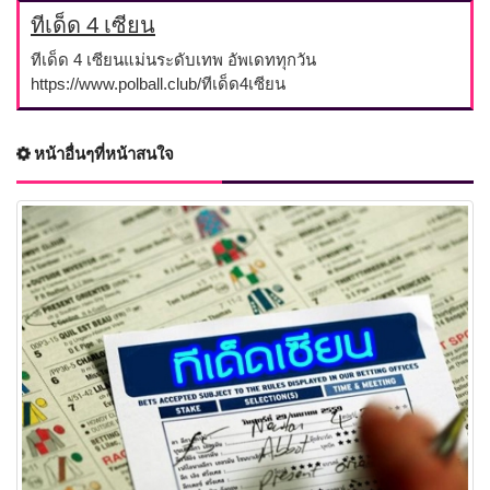
ทีเด็ด 4 เซียน
ทีเด็ด 4 เซียนแม่นระดับเทพ อัพเดททุกวัน
https://www.polball.club/ทีเด็ด4เซียน
หน้าอื่นๆที่หน้าสนใจ