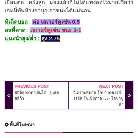
เยือนต่อ ครึ่งลูก มองแล้วก็ไม่ได้แพงอะไรมากเชื่อว่า
เกมนี้ทัพห้างยาบุกเอาชนะได้แน่นอน
ทีเด็ดบอล
:
ต่อ เลเวอร์คูเซ่น 0.5
ผลที่คาด
:
เลเวอร์คูเซ่น ชนะ 3-1
แนะนำสูง/ต่ำ :
สูง 2.75
PREVIOUS POST
NEXT POST
สถิติสูงต่ำทำเงินได้ : บุนเด
วิเคราะห์บอล โกปา เดล เรย์ :
สลีก้า
เรอัล โซเซียดาด -vs- โอซาซู
น่า
พื้นที่โฆษณา