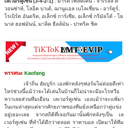
เลเวอร์คูเซ่น (3-4-2-1)
: มาร์ค เฟล็คเค่น - จาเรลล์ ค
วอนซ่าห์, โลอิค บาเด้, ฌานูแอล เบโลเชี่ยน - อาร์ตูร์,
โรเบิร์ต อันดริค, อเล็กซ์ การ์เซีย, อเล็กซ์ กริมัลโด้ - โย
นาส ฮอฟมันน์, มาลิค ธีลล์มัน - ปาทริค ชิค
ทรรศนะ
Kaofang
เจ้าถิ่น ฮัมบูร์ก เองพักหลังๆฟอร์มไม่ค่อยดีเท่า
ไหร่ช่วงนี้แม้ว่าจะได้เล่นในบ้านก็ไม่น่าจะมีอะไรหวือ
หวาเลยส่วนทีมเยือน เลเวอร์คูเซ่น เองแม้ว่าจะแพ้มา
ในเกมล่าสุดแต่จากศักยภาพของทีมยังเหนือกว่าคู่แข่ง
อยู่เยอะเลย จากสถิติที่เจอกันมานั้นพักหลังๆเป็น เล
เวอร์คูเซ่น ที่ทำได้ดีกว่าตลอด ราคาบอล เปิดมาให้ทีม