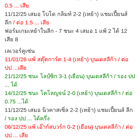
0.5 ... เสีย
11/12/25 เสมอ โบโด กลิมท์ 2-2 (เหย้า) แชมเปี้ยนส์
ลีก
/ ต่อ 1.5 ... เสีย
ฟอร์มเกมเหย้าในลีก - 7 ชนะ 4 เสมอ 1 แพ้ 2 ได้ 12
เสีย 8
เลเวอร์คูเซ่น
11/01/26 แพ้ สตุ๊ตการ์ต 1-4 (เหย้า) บุนเดสลีก้า / ต่อ
ปป ...เสีย
21/12/25 ชนะ ไลป์ซิก 3-1 (เยือน) บุนเดสลีก้า / รอง ปป
... ได้
14/12/25 ชนะ โคโลญจน์ 2-0 (เหย้า) บุนเดสลีก้า / ต่อ
0.75 ...ได้
11/12/25 เสมอ นิวคาสเซิ่ล 2-2 (เหย้า) แชมเปี้ยนส์ ลีก
/ รอง ปป ... ได้ครึ่ง
06/12/25 แพ้ เอ๊าก์สบวร์ก 0-2 (เยือน) บุนเดสลีก้า / ต่อ
ปป ... เสีย