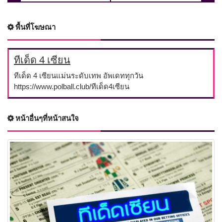
พื้นที่โฆษณา
ทีเด็ด 4 เซียน
ทีเด็ด 4 เซียนแม่นระดับเทพ อัพเดททุกวัน
https://www.polball.club/ทีเด็ด4เซียน
หน้าอื่นๆที่หน้าสนใจ