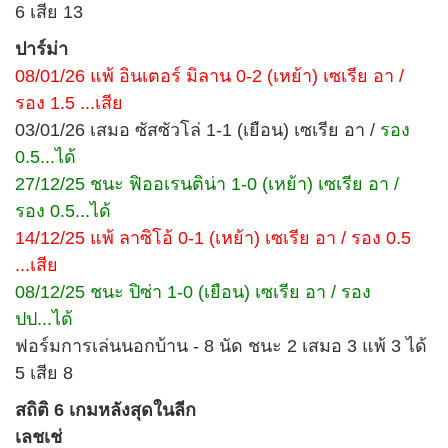
6 เสีย 13
ปาร์ม่า
08/01/26 แพ้ อินเตอร์ มิลาน 0-2 (เหย้า) เซเรีย อา /
รอง 1.5 ...เสีย
03/01/26 เสมอ ซัสซัวโล่ 1-1 (เยือน) เซเรีย อา /
รอง
0.5...ได้
27/12/25 ชนะ ฟิออเรนติน่า 1-0 (เหย้า) เซเรีย อา /
รอง 0.5...ได้
14/12/25 แพ้ ลาซิโอ้ 0-1 (เหย้า) เซเรีย อา / รอง 0.5
...เสีย
08/12/25 ชนะ ปิซ่า 1-0 (เยือน) เซเรีย อา / รอง
ปป...ได้
ฟอร์มการเล่นนอกบ้าน - 8 นัด ชนะ 2 เสมอ 3 แพ้ 3 ได้
5 เสีย 8
สถิติ 6 เกมหลังสุดในลีก
เลชเช่