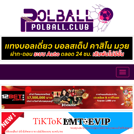
Toggl
navig