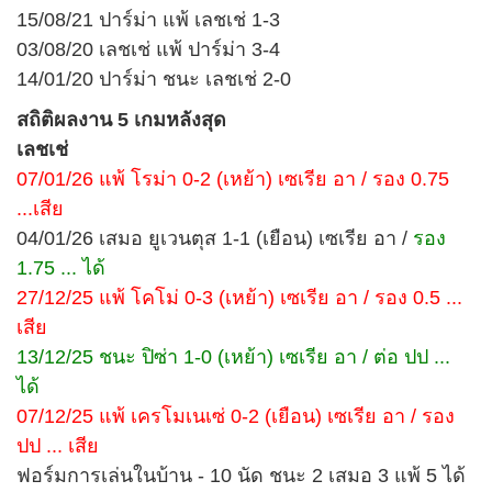
15/08/21 ปาร์ม่า แพ้ เลชเช่ 1-3
03/08/20 เลชเช่ แพ้ ปาร์ม่า 3-4
14/01/20 ปาร์ม่า ชนะ เลชเช่ 2-0
สถิติผลงาน 5 เกมหลังสุด
เลชเช่
07/01/26 แพ้ โรม่า 0-2 (เหย้า) เซเรีย อา / รอง 0.75
...เสีย
04/01/26 เสมอ ยูเวนตุส 1-1 (เยือน) เซเรีย อา /
รอง
1.75 ... ได้
27/12/25 แพ้ โคโม่ 0-3 (เหย้า) เซเรีย อา / รอง 0.5 ...
เสีย
13/12/25 ชนะ ปิซ่า 1-0 (เหย้า) เซเรีย อา / ต่อ ปป ...
ได้
07/12/25 แพ้ เครโมเนเซ่ 0-2 (เยือน) เซเรีย อา / รอง
ปป ... เสีย
ฟอร์มการเล่นในบ้าน - 10 นัด ชนะ 2 เสมอ 3 แพ้ 5 ได้