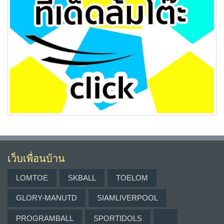
เว็บเพื่อนบ้าน
LOMTOE
SKBALL
TOELOM
GLORY-MANUTD
SIAMLIVERPOOL
PROGRAMBALL
SPORTIDOLS