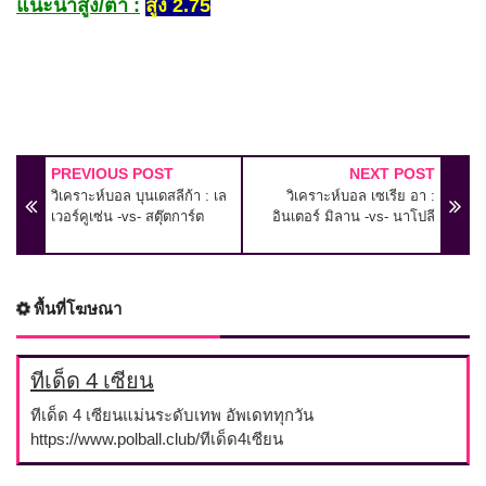
แนะนำสูง/ต่ำ :
สูง 2.75
PREVIOUS POST
NEXT POST
วิเคราะห์บอล บุนเดสลีก้า : เล
วิเคราะห์บอล เซเรีย อา :
เวอร์คูเซ่น -vs- สตุ๊ตการ์ต
อินเตอร์ มิลาน -vs- นาโปลี
พื้นที่โฆษณา
ทีเด็ด 4 เซียน
ทีเด็ด 4 เซียนแม่นระดับเทพ อัพเดททุกวัน
https://www.polball.club/ทีเด็ด4เซียน