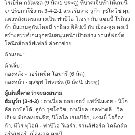
โรเบิร์ต กลัตเซล (9 นัด/1 ประตู) ที่บาดเจ็บทำให้เกมนี้
จะปรับมาใช้งาน 3-4-2-1 แนวรับวาง ลูก้า วุซโควิช คุม
แผงหลังแดนกลางเป็น ฟาบิโอ วิเอร่า กับ แซมบี้ โรก็อง
ก้า ปั้นเกมคู่กันโดยมี ราย็อง ฟิลิปเป้ กับ ฌ็อง-ลุค ดงเป้
สร้างสรรค์เกมรุกสนับสนุนหน้าเป้าอย่าง รานส์ฟอร์ด
โคนิกส์ดอร์ฟเฟอร์ ล่าตาข่าย
ตัวแบน :
ตัวเจ็บ :
กองหลัง - วอร์เหม็ด โอมารี่ (6 นัด)
กองหน้า - ยุสซุฟ โพลเซ่น (8 นัด/1 ประตู)
ผู้เล่นที่คาดว่าจะลงสนาม
ฮัมบูร์ก (3-4-3)
: ดาเนี่ยล ฮอยเออร์ แฟร์นันเดส - นิโก
ลัส กาปัลโด้, ลูก้า วุซโควิช, ดาเนี่ยล เอลฟาดลี่ - วิล
เลี่ยม มิเกลเบรนซิส, นิโคไล เรมเบิร์ก, แซมบี้ โรก็อง
ก้า, มิโร่ มูไฮม์ - ฟาบิโอ วิเอร่า, รานส์ฟอร์ด โคนิกส์ด
อร์ฟเฟอร์, ฌ็อง-ลุค ดงเป้