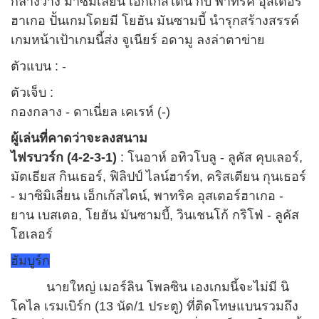
กลางวาง มาซิมิเลี่ยน เอ็กเก้สไตน์ กับ พาทริค อุสเตอร์
ฮาเกอ ปั้นเกมโดยมี โยฮัน มันซามบี้ นำรุกสร้างสรรค์
เกมหน้าเป้าเกมนี้ส่ง จูเนียร์ อดามู ลงล่าตาข่าย
ตัวแบน : -
ตัวเจ็บ :
กองกลาง - ดาเนี่ยล เคเรห์ (-)
ผู้เล่นที่คาดว่าจะลงสนาม
ไฟรบวร์ก (4-2-3-1)
: โนอาห์ อทิวโบลู - ลูคัส คุบเลอร์,
มัตเธียส กินเธอร์, ฟิลิปป์ ไลน์ฮาร์ท, คริสเตียน กุนเธอร์
- มาซิมิเลี่ยน เอ็กเก้สไตน์, พาทริค อุสเตอร์ฮาเกอ -
ยาน เบสเตอ, โยฮัน มันซามบี้, วินเชนโก้ กริโฟ่ - ลูคัส
โฮเลอร์
ฮัมบูร์ก
นายใหญ่ เมอร์ลิน โพลซิน เองเกมนี้จะไม่มี นิ
โคไล เรมเบิร์ก (13 นัด/1 ประตู) ที่ติดโทษแบนรวมถึง