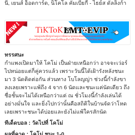
นี่, เยนส์ อ็อดการ์ด, นิโคโล คัมเบียกี้ - ไธย์ส ดัลลิงก้า
ทรรศนะ
กำแพงเปิดมาให้ โคโม่ เป็นฝ่ายเหนือกว่า อาจจะเว่อร์
ไปหน่อยแต่ก็คู่ควรแล้ว เพราะวันนี้ได้เฝ้ารังหลังชนะ
มา 3 นัดติดต่อกัน ส่วนทาง โบโลญญ่า ช่วงนี้กำลังขา
ลงเลยเพราะแพ้ถึง 4 จาก 6 นัดและชนะแค่นัดเดียว ถึง
ชื่อชั้นจะไม่ได้เหนือกว่าแต่ ณ ชั่วโมงนี้กำลังเล่นได้
อย่างมั่นใจ และยิ่งไปกว่านั้นคือสถิติในบ้านจัดว่าโหด
เลยเพราะชนะได้บ่อยและยังไม่แพ้ใครสักนัด
ทีเด็ดบอล : วัดไปที่ โคโม่
ผลที่คาด : โคโม่ ชนะ 1-0