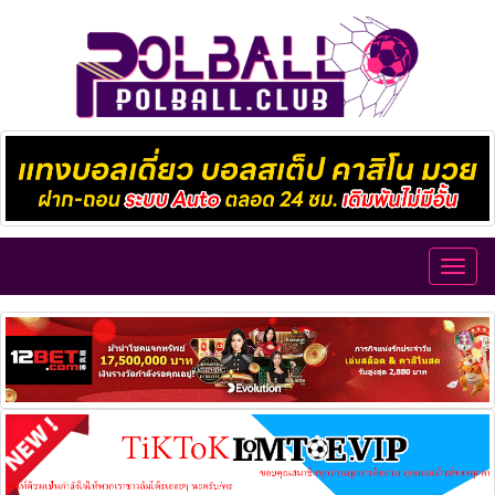
Toggl
navig