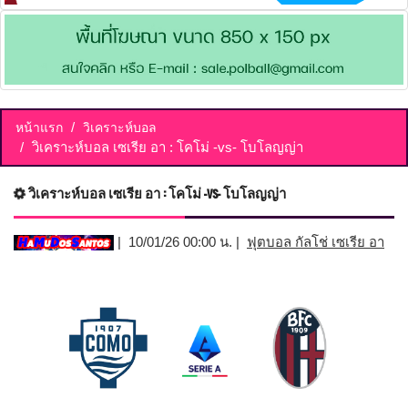
หน้าแรก
วิเคราะห์บอล
วิเคราะห์บอล เซเรีย อา : โคโม่ -vs- โบโลญญ่า
วิเคราะห์บอล เซเรีย อา : โคโม่ -vs- โบโลญญ่า
| 10/01/26 00:00 น. |
ฟุตบอล กัลโช่ เซเรีย อา