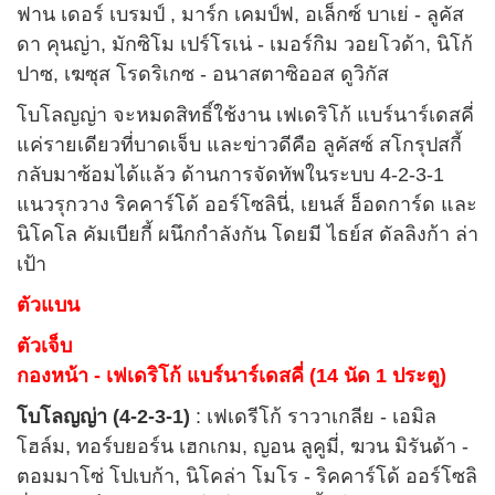
ฟาน เดอร์ เบรมป์ , มาร์ก เคมป์ฟ, อเล็กซ์ บาเย่ - ลูคัส
ดา คุนญ่า, มักซิโม เปร์โรเน่ - เมอร์กิม วอยโวด้า, นิโก้
ปาซ, เฆซุส โรดริเกซ - อนาสตาซิออส ดูวิกัส
โบโลญญ่า จะหมดสิทธิ์ใช้งาน เฟเดริโก้ แบร์นาร์เดสคี่
แค่รายเดียวที่บาดเจ็บ และข่าวดีคือ ลูคัสซ์ สโกรุปสกี้
กลับมาซ้อมได้แล้ว ด้านการจัดทัพในระบบ 4-2-3-1
แนวรุกวาง ริคคาร์โด้ ออร์โซลินี่, เยนส์ อ็อดการ์ด และ
นิโคโล คัมเบียกี้ ผนึกกำลังกัน โดยมี ไธย์ส ดัลลิงก้า ล่า
เป้า
ตัวแบน
ตัวเจ็บ
กองหน้า - เฟเดริโก้ แบร์นาร์เดสคี่ (14 นัด 1 ประตู)
โบโลญญ่า (4-2-3-1)
: เฟเดรีโก้ ราวาเกลีย - เอมิล
โฮล์ม, ทอร์บยอร์น เฮกเกม, ญอน ลูคูมี่, ฆวน มิรันด้า -
ตอมมาโซ่ โปเบก้า, นิโคล่า โมโร - ริคคาร์โด้ ออร์โซลิ