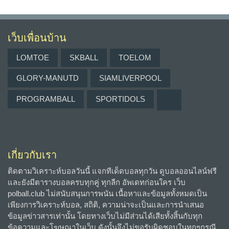
เว็บเพื่อนบ้าน
LOMTOE
SKBALL
TOELOM
GLORY-MANUTD
SIAMLIVERPOOL
PROGRAMBALL
SPORTIDOLS
เกี่ยวกับเรา
ติดตามวิเคราะห์บอลวันนี้ แจกทีเด็ดบอลทุกวัน ดูบอลออนไลน์ฟรี
และยังมีตารางบอลครบทุกคู่ ทุกลีก อัพเดทก่อนใคร เว็บ
polball.club ไม่สนับสนุนการพนัน เนื้อหาและข้อมูลทั้งหมดเป็น
เพียงการวิเคราะห์บอล, สถิติ, ความน่าจะเป็นและการนำเสนอ
ข้อมูลข่าวสารเท่านั้น โดยทางเว็บไม่มีส่วนได้เสียทั้งสิ้นกับทุก
ข้อความและโฆษณาในเว็บ ดังนั้นจึงไม่ขอรับผิดชอบในทุกๆกรณี