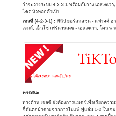
ว่าจะวางระบบ 4-2-3-1 พร้อมกับวาง เอสเตเวา,
โดร หัวหอกตัวเป้า
เชลซี (4-2-3-1) :
ฟิลิป ยอร์เกนเซ่น - แฟรงค์ อา
เจมส์, เอ็นโซ่ เฟร์นานเดซ - เอสเตเวา, โคล พา
ทรรศนะ
ทางด้าน เชลซี ยังต้องการแมตช์เพื่อเรียกควา
ก็ดันตกม้าตายจากการไปแพ้ ฟูแล่ม 1-2 ในเกมลีก