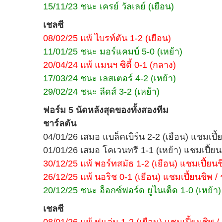
15/11/23 ชนะ เครย์ วัลเลย์ (เยือน)
เชลซี
08/02/25 แพ้ ไบรท์ตัน 1-2 (เยือน)
11/01/25 ชนะ มอร์แคมบ์ 5-0 (เหย้า)
20/04/24 แพ้ แมนฯ ซิตี้ 0-1 (กลาง)
17/03/24 ชนะ เลสเตอร์ 4-2 (เหย้า)
29/02/24 ชนะ ลีดส์ 3-2 (เหย้า)
ฟอร์ม 5 นัดหลังสุดของทั้งสองทีม
ชาร์ลตัน
04/01/26 เสมอ แบล็คเบิร์น 2-2 (เยือน) แชมเปี้ย
01/01/26 เสมอ โคเวนทรี 1-1 (เหย้า) แชมเปี้ยน
30/12/25 แพ้ พอร์ทสมัธ 1-2 (เยือน) แชมเปี้ยนชิ
26/12/25 แพ้ นอริช 0-1 (เยือน) แชมเปี้ยนชิพ / ร
20/12/25 ชนะ อ็อกซ์ฟอร์ด ยูไนเต็ด 1-0 (เหย้า) แ
เชลซี