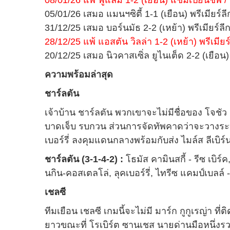
08/01/26 แพ้ ฟูแล่ม 1-2 (เยือน) แชมเปี้ยนชิพ / ต
05/01/26 เสมอ แมนฯซิตี้ 1-1 (เยือน) พรีเมียร์ลีก
31/12/25 เสมอ บอร์นมัธ 2-2 (เหย้า) พรีเมียร์ลี
28/12/25 แพ้ แอสตัน วิลล่า 1-2 (เหย้า) พรีเมียร์ลี
20/12/25 เสมอ นิวคาสเซิ่ล ยูไนเต็ด 2-2 (เยือน) พ
ความพร้อมล่าสุด
ชาร์ลตัน
เจ้าบ้าน ชาร์ลตัน พวกเขาจะไม่มีชื่อของ โจชัว
บาดเจ็บ รบกวน ส่วนการจัดทัพคาดว่าจะวางระบบ
เบอร์รี่ ลงคุมแดนกลางพร้อมกับส่ง ไมล์ส ลีเบิ
ชาร์ลตัน (3-1-4-2) :
โธมัส คามินสกี้ - รีซ เบิร์
นกิน-คอสเตลโล่, ลุคเบอร์รี่, ไทรีซ แคมป์เบลล์ -
เชลซี
ทีมเยือน เชลซี เกมนี้จะไม่มี มาร์ก กูกูเรญ่า ท
ยาวขณะที่ โรเบิร์ต ซานเชส นายด่านมือหนึ่งรวม