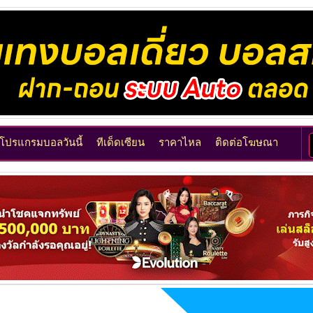
โปรแกรมบอลวันนี้
ทีเด็ดเซียน
ราคาไหล
ติดต่อโฆษณา