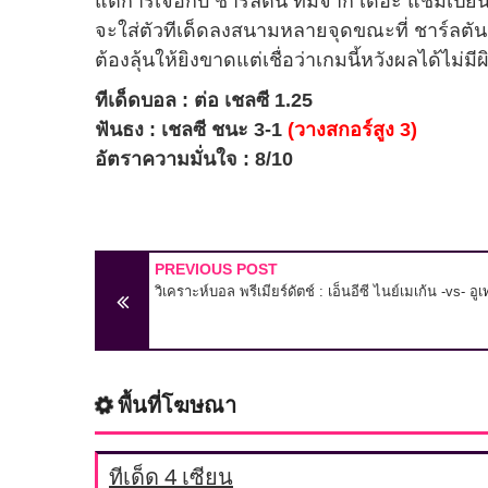
แต่การเจอกับ ชาร์ลตัน ทีมจาก เดอะ แชมเปี้ยนช
จะใส่ตัวทีเด็ดลงสนามหลายจุดขณะที่ ชาร์ลตั
ต้องลุ้นให้ยิงขาดแต่เชื่อว่าเกมนี้หวังผลได้ไม่มีผ
ทีเด็ดบอล : ต่อ เชลซี 1.25
ฟันธง : เชลซี ชนะ 3-1
(วางสกอร์สูง 3)
อัตราความมั่นใจ : 8/10
PREVIOUS POST
วิเคราะห์บอล พรีเมียร์ดัตช์ : เอ็นอีซี ไนย์เมเก้น -vs- อูเ
พื้นที่โฆษณา
ทีเด็ด 4 เซียน