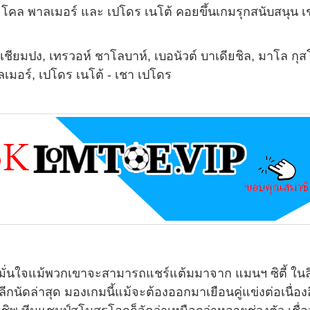
 โคล พาลเมอร์ และ เปโดร เนโต้ คอยขึ้นเกมรุกสนับสนุน เ
เชียมปง, เทรวอห์ ชาโลบาห์, เบอนัวต์ บาเดียชิล, มาโล กุสโต
ลเมอร์, เปโดร เนโต้ - เชา เปโดร
มมั่นใจแม้พวกเขาจะสามารถแชร์แต้มมาจาก แมนฯ ซิตี้ ในล
นัดล่าสุด มองเกมนี้แม้จะต้องออกมาเยือนคู่แข่งต่อเนื่อง