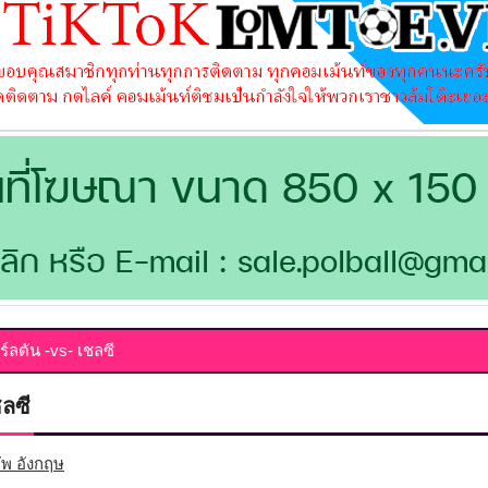
ร์ลตัน -vs- เชลซี
ชลซี
ัพ อังกฤษ