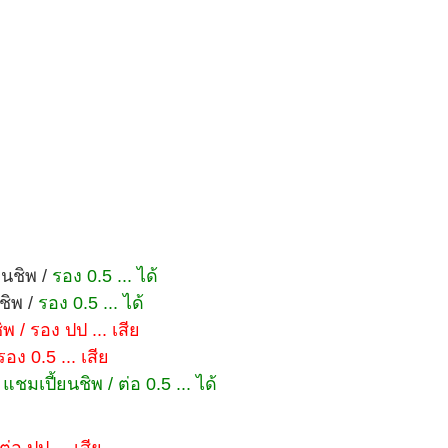
นชิพ /
รอง 0.5 ... ได้
ชิพ /
รอง 0.5 ... ได้
พ / รอง ปป ... เสีย
อง 0.5 ... เสีย
ชมเปี้ยนชิพ / ต่อ 0.5 ... ได้