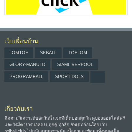
เว็บเพื่อนบ้าน
LOMTOE
SKBALL
TOELOM
GLORY-MANUTD
SIAMLIVERPOOL
PROGRAMBALL
SPORTIDOLS
เกี่ยวกับเรา
ติดตามวิเคราะห์บอลวันนี้ แจกทีเด็ดบอลทุกวัน ดูบอลออนไลน์ฟรี
และยังมีตารางบอลครบทุกคู่ ทุกลีก อัพเดทก่อนใคร เว็บ
polball.club ไม่สนับสนุนการพนัน เนื้อหาและข้อมูลทั้งหมดเป็น