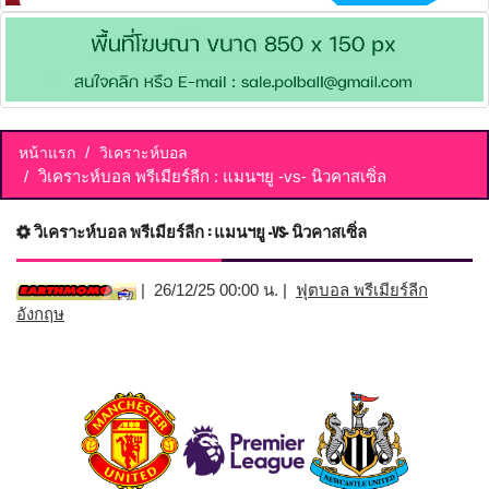
หน้าแรก
วิเคราะห์บอล
วิเคราะห์บอล พรีเมียร์ลีก : แมนฯยู -vs- นิวคาสเซิ่ล
วิเคราะห์บอล พรีเมียร์ลีก : แมนฯยู -vs- นิวคาสเซิ่ล
| 26/12/25 00:00 น. |
ฟุตบอล พรีเมียร์ลีก
อังกฤษ