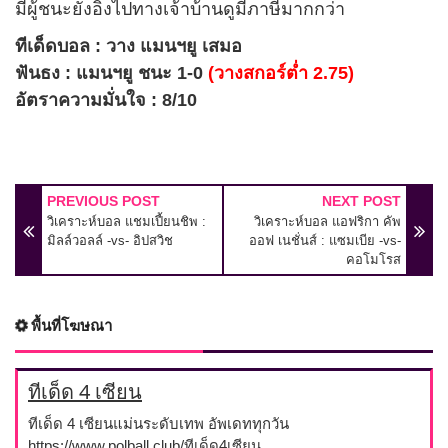
มีผู้ชนะยังอิงไปทางเจ้าบ้านดูมีภาษีมากกว่า
ทีเด็ดบอล : วาง แมนฯยู เสมอ
ฟันธง : แมนฯยู ชนะ 1-0
(วางสกอร์ต่ำ 2.75)
อัตราความมั่นใจ : 8/10
PREVIOUS POST
NEXT POST
วิเคราะห์บอล แชมเปี้ยนชิพ :
วิเคราะห์บอล แอฟริกา คัพ
มิลล์วอลล์ -vs- อิปสวิช
ออฟ เนชั่นส์ : แซมเบีย -vs-
คอโมโรส
พื้นที่โฆษณา
ทีเด็ด 4 เซียน
ทีเด็ด 4 เซียนแม่นระดับเทพ อัพเดททุกวัน
https://www.polball.club/ทีเด็ด4เซียน