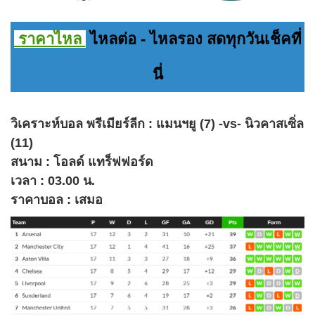
ราคาไหล
ไหลต่อ - ไหลรอง สดทุกวันเช็คที่
นี่
วิเคราะห์บอล พรีเมียร์ลีก : แมนฯยู (7) -vs- นิวคาสเซิ่ล
(11)
สนาม : โอลด์ แทร็ฟฟอร์ด
เวลา : 03.00 น.
ราคาบอล : เสมอ