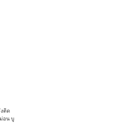
ังติด
่อน บู