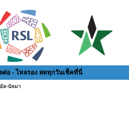
ต่อ - ไหลรอง สดทุกวันเช็คที่นี่
 อัล-นัจมา