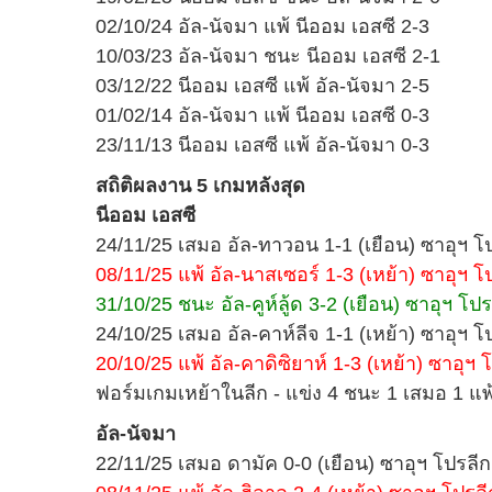
02/10/24 อัล-นัจมา แพ้ นีออม เอสซี 2-3
10/03/23 อัล-นัจมา ชนะ นีออม เอสซี 2-1
03/12/22 นีออม เอสซี แพ้ อัล-นัจมา 2-5
01/02/14 อัล-นัจมา แพ้ นีออม เอสซี 0-3
23/11/13 นีออม เอสซี แพ้ อัล-นัจมา 0-3
สถิติผลงาน 5 เกมหลังสุด
นีออม เอสซี
24/11/25 เสมอ อัล-ทาวอน 1-1 (เยือน) ซาอุฯ โ
08/11/25 แพ้ อัล-นาสเซอร์ 1-3 (เหย้า) ซาอุฯ โปร
31/10/25 ชนะ อัล-คูห์ลู้ด 3-2 (เยือน) ซาอุฯ โปรลี
24/10/25 เสมอ อัล-คาห์ลีจ 1-1 (เหย้า) ซาอุฯ โป
20/10/25 แพ้ อัล-คาดิซิยาห์ 1-3 (เหย้า) ซาอุฯ โ
ฟอร์มเกมเหย้าในลีก - แข่ง 4 ชนะ 1 เสมอ 1 แพ้ 
อัล-นัจมา
22/11/25 เสมอ ดามัค 0-0 (เยือน) ซาอุฯ โปรลีก