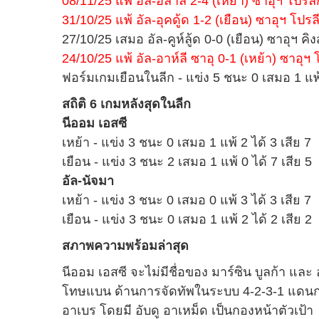
08/11/25 แพ้ อัล-ฮิลาล 2-4 (เหย้า) ซาอุฯ โปรลี
31/10/25 แพ้ อัล-อุคดู้ด 1-2 (เยือน) ซาอุฯ โปรลี
27/10/25 เสมอ อัล-คูห์ลู้ด 0-0 (เยือน) ซาอุฯ คิงส
24/10/25 แพ้ อัล-อาห์ลี ซาอุ 0-1 (เหย้า) ซาอุฯ 
ฟอร์มเกมเยือนในลีก - แข่ง 5 ชนะ 0 เสมอ 1 แพ้ 
สถิติ 6 เกมหลังสุดในลีก
นีออม เอสซี
เหย้า - แข่ง 3 ชนะ 0 เสมอ 1 แพ้ 2 ได้ 3 เสีย 7
เยือน - แข่ง 3 ชนะ 2 เสมอ 1 แพ้ 0 ได้ 7 เสีย 5
อัล-นัจมา
เหย้า - แข่ง 3 ชนะ 0 เสมอ 0 แพ้ 3 ได้ 3 เสีย 7
เยือน - แข่ง 3 ชนะ 0 เสมอ 1 แพ้ 2 ได้ 2 เสีย 2
สภาพความพร้อมล่าสุด
นีออม เอสซี จะไม่มีชื่อของ มาร์ซิน บูลก้า และ อ
โทษแบน ด้านการจัดทัพในระบบ 4-2-3-1 แดนกลาง
อาเบร โดยมี อับดู อาเหม็ด เป็นกองหน้าตัวเป้า