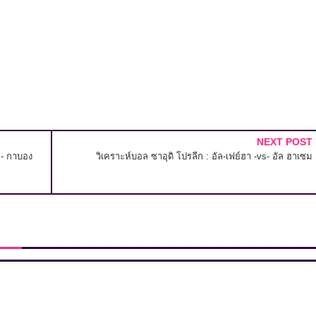
NEXT POST
s- กาบอง
วิเคราะห์บอล ซาอุดิ โปรลีก : อัล-เฟย์ฮา -vs- อัล ฮาเซม