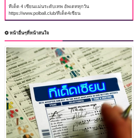
ทีเด็ด 4 เซียนแม่นระดับเทพ อัพเดททุกวัน
https://www.polball.club/ทีเด็ด4เซียน
หน้าอื่นๆที่หน้าสนใจ