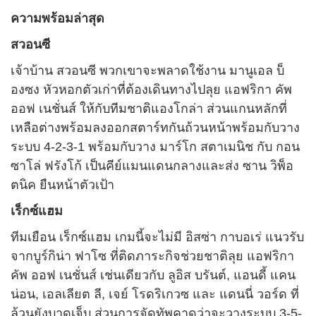
ความพร้อมล่าสุด
สวอนซี
เจ้าบ้าน สวอนซี พวกเขาจะพลาดใช้งาน มานูเอล บ็
องซง หัวหอกตัวเก่าที่ต้องเดินทางไปลุย แอฟริกา คัพ
ออฟ เนชั่นส์ ให้กับทีมชาติแองโกล่า ส่วนแกนหลักที่
เหลือต่างพร้อมลงออกสตาร์ทกันถ้วนหน้าพร้อมกับวาง
ระบบ 4-2-3-1 พร้อมกับวาง มาร์โก สตาเมนิช กับ กอน
ซาโล่ ฟรังโก้ เป็นคีย์แมนแดนกลางและส่ง ซาน วิพ็อ
ตนิค ยืนหน้าตัวเป้า
เร็กซ์แฮม
ทีมเยือน เร็กซ์แฮม เกมนี้จะไม่มี อิสซ่า กาบอเร่ แนวรับ
จากบูร์กิน่า ฟาโซ ที่ติดภาระกิจช่วยชาติลุย แอฟริกา
คัพ ออฟ เนชั่นส์ เช่นเดียวกับ ลูอิส บรันต์, แอนดี้ แคน
น่อน, เอลเลียต ลี, เจย์ โรดริเกวซ และ แดนนี่ วอร์ด ที่
ล้วนยังบาดเจ็บ ส่วนการจัดทัพคาดว่าจะวางระบบ 3-5-