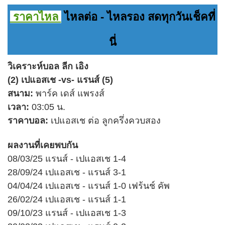
ราคาไหล
ไหลต่อ - ไหลรอง สดทุกวันเช็คที่
นี่
วิเคราะห์บอล ลีก เอิง
(2) เปแอสเช -vs- แรนส์ (5)
สนาม:
พาร์ค เดส์ แพรงส์
เวลา:
03:05 น.
ราคาบอล:
เปแอสเช ต่อ ลูกครึ่งควบสอง
ผลงานที่เคยพบกัน
08/03/25 แรนส์ - เปแอสเช 1-4
28/09/24 เปแอสเช - แรนส์ 3-1
04/04/24 เปแอสเช - แรนส์ 1-0 เฟร้นช์ คัพ
26/02/24 เปแอสเช - แรนส์ 1-1
09/10/23 แรนส์ - เปแอสเช 1-3