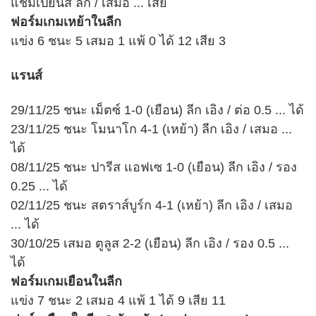
แชมเปี้ยนส์ ลีก / เสมอ ... เสีย
ฟอร์มเกมเหย้าในลีก
แข่ง 6 ชนะ 5 เสมอ 1 แพ้ 0 ได้ 12 เสีย 3
แรนส์
29/11/25 ชนะ เม็ตซ์ 1-0 (เยือน) ลีก เอิง / ต่อ 0.5 ... ได้
23/11/25 ชนะ โมนาโก 4-1 (เหย้า) ลีก เอิง / เสมอ ...
ได้
08/11/25 ชนะ ปารีส แอฟเซ 1-0 (เยือน) ลีก เอิง / รอง
0.25 ... ได้
02/11/25 ชนะ สตราส์บูร์ก 4-1 (เหย้า) ลีก เอิง / เสมอ
... ได้
30/10/25 เสมอ ตูลูส 2-2 (เยือน) ลีก เอิง / รอง 0.5 ...
ได้
ฟอร์มเกมเยือนในลีก
แข่ง 7 ชนะ 2 เสมอ 4 แพ้ 1 ได้ 9 เสีย 11