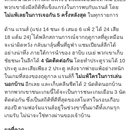
พวกเขายังมีสถิติที่แข็งแกร่งในการพบกับแรนส์ โดย
ไม่แพ้เลยในการเจอกัน 5 ครั้งหลังสุด
ในทุกรายการ
ด้าน แรนส์ (แข่ง 14 ชนะ 6 เสมอ 6 แพ้ 2 ได้ 24 เสีย
18 แต้ม 24) ์ได้พลิกสถานการณ์จากฤดูกาลที่ดูเหมือน
จะน่าผิดหวัง กลับมาลุ้นพื้นที่ยูฟ่า แชมเปียนส์ลีกได้
อย่างน่าทึ่ง ภายใต้การนำของ ฮาบิบ เบเย่ พวกเขาเก็บ
ชัยชนะในลีกได้
4 นัดติดต่อกัน
โดยทำประตูรวมได้ 10
ประตู และเสียเพียง 2 ประตู หลังจากพ่ายแพ้อย่างหนัก
ในเกมที่สองของฤดูกาล แรนส์ก็
ไม่แพ้ใครในการเล่น
นอกบ้าน
อีกเลย และเก็บคลีนชีตได้ 2 นัดติดนอกบ้าน
หากพวกเขาชนะเกมนี้ได้จะเป็นการชนะเกมเยือน 3 นัด
ติดต่อกัน ซึ่งเป็นสถิติที่ดีที่สุดของสโมสรในรอบเกือบ
สองปี ตามฟอร์มแรนส์อยู่ในช่วงขาขึ้นมาดีทั้งเกมรุก
เกมรับ ไม่น่าจะใช่ทางผ่านของเจ้าบ้าน
ผลที่คาด