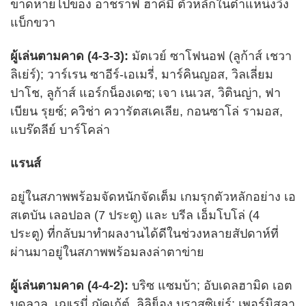
ขาดหายไปของ อาชราฟ ฮาคิมี่ ตัวหลักในตำแหน่งวิง
แบ็กขวา
ผู้เล่นตามคาด (4-3-3):
มัตเวย์ ซาโฟนอฟ (ลูก้าส์ เชวา
ลิเย่ร์); วาร์เรน ซาอีร์-เอเมรี่, มาร์คินญอส, วิลเลี่ยม
ปาโช, ลูก้าส์ แอร์กน็องเดซ; เจา เนเวส, วิตินญ่า, ฟา
เบียน รุยซ์; ควิช่า ควารัตสเคเลีย, กอนซาโล่ รามอส,
แบร๊ดลีย์ บาร์โคล่า
แรนส์
อยู่ในสภาพพร้อมจัดหนักจัดเต็ม เกมรุกตัวหลักอย่าง เอ
สเตบัน เลอปอล (7 ประตู) และ บรีล เอ็มโบโล่ (4
ประตู) ที่กลับมาทำผลงานได้ดีในช่วงหลายสัปดาห์ที่
ผ่านมาอยู่ในสภาพพร้อมลงล่าตาข่าย
ผู้เล่นตามคาด (4-4-2):
บริซ แซมบ้า; อับเดลฮามิด เอต
บูดลาล, เฌเรมี่ ฌัคเก้ต์, ลิลิย็อง บราสซิเย่ร์; เพอร์มิสลา