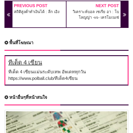
PREVIOUS POST
NEXT POST
สถิติสูงต่ำทำเงินได้ : ลีก เอิง
วิเคราะห์บอล เซเรีย อา : โบ
โลญญ่า -vs- เครโมเนเซ่
พื้นที่โฆษณา
ทีเด็ด 4 เซียน
ทีเด็ด 4 เซียนแม่นระดับเทพ อัพเดททุกวัน
https://www.polball.club/ทีเด็ด4เซียน
หน้าอื่นๆที่หน้าสนใจ