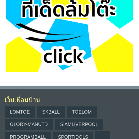
เว็บเพื่อนบ้าน
LOMTOE
SKBALL
TOELOM
GLORY-MANUTD
SIAMLIVERPOOL
PROGRAMBALL
SPORTIDOLS