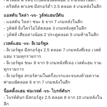
- คริสตัล พาเลซ มีสกอร์ต่ำ 2.5 ตลอด 4 เกมหลังในลีก
แอสตัน วิลล่า -vs- วูล์ฟแฮมป์ตัน
- แอสตัน วิลล่า ชนะ 6 จาก 7 เกมหลังในลีก
- วูล์ฟส์ ยิงใครไม่ได้ตลอด 3 เกมหลังสุดในลีก
- วูล์ฟส์ เสียอย่างน้อย 2 ประตูตลอด 5 เกมท้ายในลีก
เวสต์แฮม -vs- ลิเวอร์พูล
- ลิเวอร์พูล มีสกอร์สูง 2.5 ตลอด 7 เกมหลังที่เจอ เวสต์
แฮม รวมทุกรายการ
- ลิเวอร์พูล ชนะ 8 จาก 9 เกมหลังที่เจอ เวสต์แฮม รวม
ทุกรายการ
- ลิเวอร์พูล สกอร์ตามในครึ่งแรกและจบลงด้วยความ
พ่ายแพ้ตลอด 6 จาก 7 เกมหลังในลีก
น็อตติ้งแฮม ฟอเรสต์ -vs- ไบรท์ตันฯ
- ไบรท์ตันฯ มีสกอร์สูง 2.5 ตลอด 8 จาก 10 เกมหลังใน
ลีก