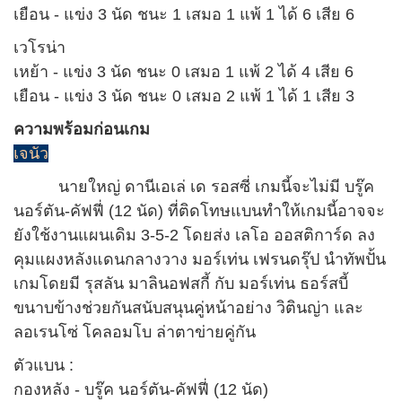
เยือน - แข่ง 3 นัด ชนะ 1 เสมอ 1 แพ้ 1 ได้ 6 เสีย 6
เวโรน่า
เหย้า - แข่ง 3 นัด ชนะ 0 เสมอ 1 แพ้ 2 ได้ 4 เสีย 6
เยือน - แข่ง 3 นัด ชนะ 0 เสมอ 2 แพ้ 1 ได้ 1 เสีย 3
ความพร้อมก่อนเกม
เจนัว
นายใหญ่ ดานีเอเล่ เด รอสซี่ เกมนี้จะไม่มี บรู๊ค
นอร์ตัน-คัฟฟี่ (12 นัด) ที่ติดโทษแบนทำให้เกมนี้อาจจะ
ยังใช้งานแผนเดิม 3-5-2 โดยส่ง เลโอ ออสติการ์ด ลง
คุมแผงหลังแดนกลางวาง มอร์เท่น เฟรนดรุ๊ป นำทัพปั้น
เกมโดยมี รุสลัน มาลินอฟสกี้ กับ มอร์เท่น ธอร์สบี้
ขนาบข้างช่วยกันสนับสนุนคู่หน้าอย่าง วิตินญ่า และ
ลอเรนโซ่ โคลอมโบ ล่าตาข่ายคู่กัน
ตัวแบน :
กองหลัง - บรู๊ค นอร์ตัน-คัฟฟี่ (12 นัด)