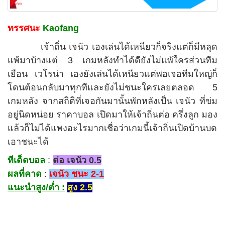
ทรรศนะ
Kaofang
เจ้าถิ่น เจนัว เองเล่นได้เหนียวก็จริงแต่ก็มีหลุด
แพ้มาบ้างแต่ 3 เกมหลังทำได้ดียังไม่แพ้ใครส่วนทีม
เยือน เวโรน่า เองยังเล่นได้เหนียวแต่พอเจอทีมใหญ่ก็
โดนต้อนกลับมาทุกทีและยังไม่ชนะใครเลยตลอด 5
เกมหลัง จากสถิติที่เจอกันมานั้นพักหลังเป็น เจนัว ที่ข่ม
อยู่นิดหน่อย ราคาบอล เปิดมาให้เจ้าถิ่นต่อ ครึ่งลูก มอง
แล้วก็ไม่ได้แพงอะไรมากเชื่อว่าเกมนี้เจ้าถิ่นเปิดบ้านบด
เอาชนะได้
ทีเด็ดบอล
:
ต่อ เจนัว 0.5
ผลที่คาด
:
เจนัว ชนะ 2-1
แนะนำสูง/ต่ำ :
สูง 2.5