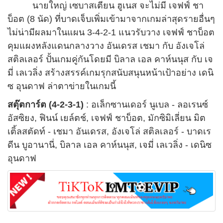
นายใหญ่ เซบาสเตียน ฮูเนส จะไม่มี เจฟฟ์ ชา
บ็อต (8 นัด) ที่บาดเจ็บเพิ่มเข้ามาจากเกมล่าสุดรายอื่นๆ
ไม่น่ามีผลมาในแผน 3-4-2-1 แนวรับวาง เจฟฟ์ ชาบ็อต
คุมแผงหลังแดนกลางวาง อันเดรส เชมา กับ อังเจโล่
สติลเลอร์ ปั้นเกมคู่กันโดยมี บิลาล เอล คาห์นนุส กับ เจ
มี่ เลเวลิ่ง สร้างสรรค์เกมรุกสนับสนุนหน้าเป้าอย่าง เดนิ
ซ อุนดาฟ ล่าตาข่ายในเกมนี้
สตุ๊ตการ์ต (4-2-3-1)
: อเล็กซานเดอร์ นูเบล - ลอเรนซ์
อัสซิยง, ฟินน์ เยล์ตช์, เจฟฟ์ ชาบ็อต, มักซิมิเลี่ยน มิต
เติ้ลสตัดท์ - เชมา อันเดรส, อังเจโล่ สติลเลอร์ - บาดเร
ดีน บูอานานี่, บิลาล เอล คาห์นนุส, เจมี่ เลเวลิ่ง - เดนิซ
อุนดาฟ