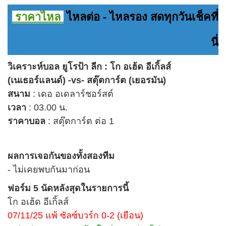
ราคาไหล
ไหลต่อ - ไหลรอง สดทุกวันเช็คที่
นี่
วิเคราะห์บอล ยูโรป้า ลีก : โก อเฮ้ด อีเกิ้ลส์
(เนเธอร์แลนด์) -vs- สตุ๊ตการ์ต (เยอรมัน)
สนาม
: เดอ อเดลาร์ชอร์สต์
เวลา
: 03.00 น.
ราคาบอล
: สตุ๊ตการ์ต ต่อ 1
ผลการเจอกันของ
ทั้งสองทีม
- ไม่เคยพบกันมาก่อน
ฟอร์ม 5 นัดหลังสุดในรายการนี้
โก อเฮ้ด อีเกิ้ลส์
07/11/25 แพ้ ซัลซ์บวร์ก 0-2 (เยือน)