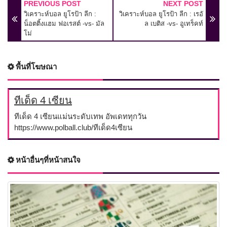
PREVIOUS POST
NEXT POST
วิเคราะห์บอล ยูโรป้า ลีก :
วิเคราะห์บอล ยูโรป้า ลีก : เรอั
น็อตติ้งแฮม ฟอเรสต์ -vs- มัล
ล เบติส -vs- อูเทร็คท์
โม่
พื้นที่โฆษณา
ทีเด็ด 4 เซียน
ทีเด็ด 4 เซียนแม่นระดับเทพ อัพเดททุกวัน
https://www.polball.club/ทีเด็ด4เซียน
หน้าอื่นๆที่หน้าสนใจ