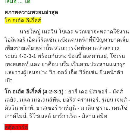
เสมอ ... ได้
สภาพความพรอมล่าสุด
โก อเฮ้ด อีเกิ้ลส์
นายใหญ่ เมลวิน โบเอล พวกเขาจะพลาดใช้งาน
โอลิเวอร์ เอ็ดเวิร์ดเซ่น แข้งแดนหน้าที่มีปัญหาบาดเจ็บ
เพียงรายเดียวเท่านั้น ส่วนการจัดทัพคาดว่าจะวาง
ระบบ 4-2-3-1 พร้อมกับวาง บ็อบบี้ อเดคานเย่, โซเรน
เทงสเตดท์ และ ยาค็อบ บรึม เป็นสามประสานแนวรุก
และวางผู้เล่นอย่าง วิกเตอร์ เอ็ดเวิร์ดเซ่น ยืนหน้าตัว
เป้า
โก อเฮ้ด อีเกิ้ลส์ (4-2-3-1)
: ยารี่ เดอ บัสเซอร์ - มัตส์
เดย์ล, เมเล เมอเลนส์ทีน, ยอริส คราเมอร์, รูเบน เจมส์ -
คัลวิน ทวิกท์, ยาสเซอร์ ราห์มูนี่ - มาติส ซูราย, เคนโซ่
เกาด์ไมน์, ริโชเนลล์ มาร์กาเร็ต - มิลาน สมิท
สตุ๊ตการ์ต