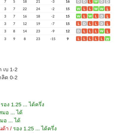
ด เบ 1-2
ดลิด 0-2
 รอง 1.25 ... ได้ครึ่ง
มอ ... ได้
มอ ... ได้
นด้า /
รอง 1.25 ... ได้ครึ่ง