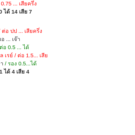
.75 ... เสียครึ่ง
 ได้ 14 เสีย 7
่อ ปป ... เสียครึ่ง
 ... เจ๊า
อ 0.5 ... ได้
เรย์ / ต่อ 1.5... เสีย
้า
/ รอง 0.5...ได้
 ได้ 4 เสีย 4