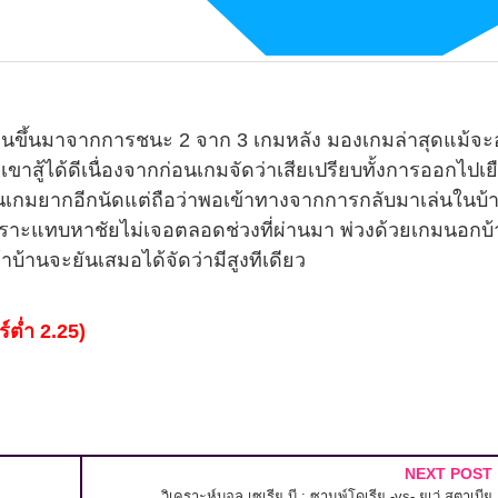
ล่นขึ้นมาจากการชนะ 2 จาก 3 เกมหลัง มองเกมล่าสุดแม้จ
เขาสู้ได้ดีเนื่องจากก่อนเกมจัดว่าเสียเปรียบทั้งการออกไปเ
เป็นเกมยากอีกนัดแต่ถือว่าพอเข้าทางจากการกลับมาเล่นในบ้
เพราะแทบหาชัยไม่เจอตลอดช่วงที่ผ่านมา พ่วงด้วยเกมนอกบ้
้าบ้านจะยันเสมอได้จัดว่ามีสูงทีเดียว
์ต่ำ 2.25)
NEXT POST
วิเคราะห์บอล เซเรีย บี : ซามพ์โดเรีย -vs- ยูเว่ สตาเบีย