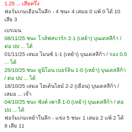
1.25 ... เสียครึ่ง
ฟอร์มเกมเยือนในลีก - 4 ชนะ 4 เสมอ 0 แพ้ 0 ได้ 10
เสีย 3
เบรเมน
08/11/25 ชนะ โวล์ฟสบวร์ก 2-1 (เหย้า) บุนเดสลีก้า /
ต่อ ปป ... ได้
01/11/25 เสมอ ไมนซ์ 1-1 (เหย้า) บุนเดสลีก้า
/ รอง 0.5
... ได้
25/10/25 ชนะ ยูนิโอน เบอร์ลิน 1-0 (เหย้า) บุนเดสลีก้า
/ ต่อ ปป ... ได้
18/10/25 เสมอ ไฮเด้นไฮม์ 2-2 (เยือน) บุนเดสลีก้า /
เสมอ ... เจ๊า
04/10/25 ชนะ ซังต์ เพาลี 1-0 (เหย้า) บุนเดสลีก้า / ต่อ
ปป ... ได้
ฟอร์มเกมเหย้าในลีก - แข่ง 5 ชนะ 1 เสมอ 2 แพ้ 2 ได้
8 เสีย 11