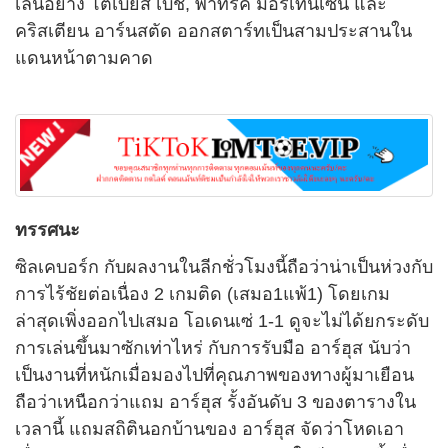
เล่นอย่าง โตเบียส เบช, พาทริค มอร์เท่นเซ่น และ
คริสเตียน อาร์นสตัด ออกสตาร์ทเป็นสามประสานใน
แดนหน้าตามคาด
ทรรศนะ
ซิลเคบอร์ก กับผลงานในลีกชั่วโมงนี้ถือว่าน่าเป็นห่วงกับ
การไร้ชัยต่อเนื่อง 2 เกมติด (เสมอ1แพ้1) โดยเกม
ล่าสุดเพิ่งออกไปเสมอ โอเดนเซ่ 1-1 ดูจะไม่ได้ยกระดับ
การเล่นขึ้นมาซักเท่าไหร่ กับการรับมือ อาร์ฮุส นับว่า
เป็นงานที่หนักเมื่อมองไปที่คุณภาพของทางผู้มาเยือน
ถือว่าเหนือกว่าแถม อาร์ฮุส รั้งอันดับ 3 ของตารางใน
เวลานี้ แถมสถิตินอกบ้านของ อาร์ฮุส จัดว่าโหดเอา