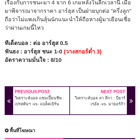
เรื่องกับการชนะมา 4 จาก 6 เกมหลังในลีกเวลานี้ เมื่อ
มาพิจารณาจากราคา อาร์ฮุส เป็นฝ่ายบุกต่อ "ครึ่งลูก"
ถือว่าไม่แพงเกินลุ้นนักแนะนำให้ถือหางผู้มาเยือนเชื่อ
ว่าผ่านเกมนี้ไหว
ทีเด็ดบอล : ต่อ อาร์ฮุส 0.5
ฟันธง : อาร์ฮุส ชนะ 1-0
(วางสกอร์ต่ำ 3)
อัตราความมั่นใจ : 8/10
PREVIOUS POST
NEXT POST
วิเคราะห์บอล แชมเปี้ยนชิพ :
วิเคราะห์บอล ลา ลีกา : บียาร์
เปรสตันฯ -vs- แบล็คเบิร์น
เรอัล -vs- มายอร์ก้า
พื้นที่โฆษณา