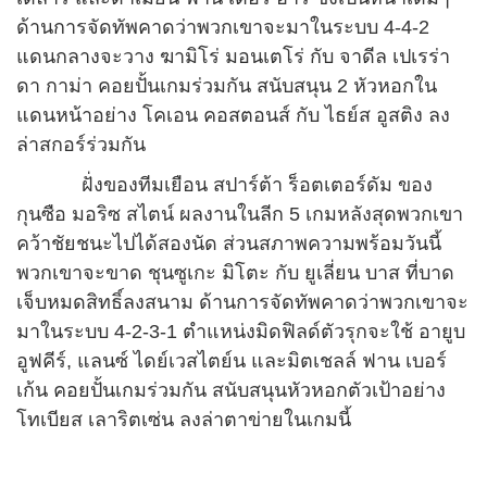
ด้านการจัดทัพคาดว่าพวกเขาจะมาในระบบ 4-4-2
แดนกลางจะวาง ฆามิโร่ มอนเตโร่ กับ จาดีล เปเรร่า
ดา กาม่า คอยปั้นเกมร่วมกัน สนับสนุน 2 หัวหอกใน
แดนหน้าอย่าง โคเอน คอสตอนส์ กับ ไธย์ส อูสติง ลง
ล่าสกอร์ร่วมกัน
ฝั่งของทีมเยือน สปาร์ต้า ร็อตเตอร์ดัม ของ
กุนซือ มอริซ สไตน์ ผลงานในลีก 5 เกมหลังสุดพวกเขา
คว้าชัยชนะไปได้สองนัด ส่วนสภาพความพร้อมวันนี้
พวกเขาจะขาด ชุนซูเกะ มิโตะ กับ ยูเลี่ยน บาส ที่บาด
เจ็บหมดสิทธิ์ลงสนาม ด้านการจัดทัพคาดว่าพวกเขาจะ
มาในระบบ 4-2-3-1 ตำแหน่งมิดฟิลด์ตัวรุกจะใช้ อายูบ
อูฟคีร์, แลนซ์ ไดย์เวสไตย์น และมิตเชลล์ ฟาน เบอร์
เก้น คอยปั้นเกมร่วมกัน สนับสนุนหัวหอกตัวเป้าอย่าง
โทเบียส เลาริตเซ่น ลงล่าตาข่ายในเกมนี้