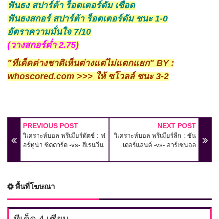
ฟันธง สปาร์ต้า ร็อตเตอร์ดัม เชือด
ฟันธงสกอร์ สปาร์ต้า ร็อตเตอร์ดัม ชนะ 1-0
อัตราความมั่นใจ 7/10
(วางสกอร์ต่ำ 2.75)
"ทีเด็ดต่างชาติเห็นต่างแต่ไม่แตกแยก" BY :
whoscored.com >>> ให้ ซโวลล์ ชนะ 3-2
PREVIOUS POST
NEXT POST
วิเคราะห์บอล พรีเมียร์ดัตช์ : ฟ
วิเคราะห์บอล พรีเมียร์ลีก : ซัน
อร์ทูน่า ซิตตาร์ด -vs- ฮีเรนวีน
เดอร์แลนด์ -vs- อาร์เซน่อล
พื้นที่โฆษณา
ทีเด็ด 4 เซียน