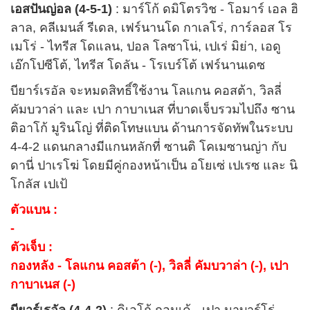
เอสปันญ่อล (4-5-1)
: มาร์โก้ ดมิโตรวิช - โอมาร์ เอล ฮิ
ลาล, คลีเมนส์ รีเดล, เฟร์นานโด กาเลโร่, การ์ลอส โร
เมโร่ - ไทรีส โดแลน, ปอล โลซาโน่, เปเร่ มิย่า, เอดู
เอ๊กโปซีโต้, ไทรีส โดลัน - โรเบร์โต้ เฟร์นานเดซ
บียาร์เรอัล จะหมดสิทธิ์ใช้งาน โลแกน คอสต้า, วิลลี่
คัมบวาล่า และ เปา กาบาเนส ที่บาดเจ็บรวมไปถึง ซาน
ติอาโก้ มูรินโญ่ ที่ติดโทษแบน ด้านการจัดทัพในระบบ
4-4-2 แดนกลางมีแกนหลักที่ ซานติ โคเมซานญ่า กับ
ดานี่ ปาเรโฆ่ โดยมีคู่กองหน้าเป็น อโยเซ่ เปเรซ และ นิ
โกลัส เปเป้
ตัวแบน :
-
ตัวเจ็บ :
กองหลัง - โลแกน คอสต้า (-), วิลลี่ คัมบวาล่า (-), เปา
กาบาเนส (-)
บียาร์เรอัล (4-4-2)
: ดิเอโก้ กอนเด้ - เปา นาบาร์โร่,