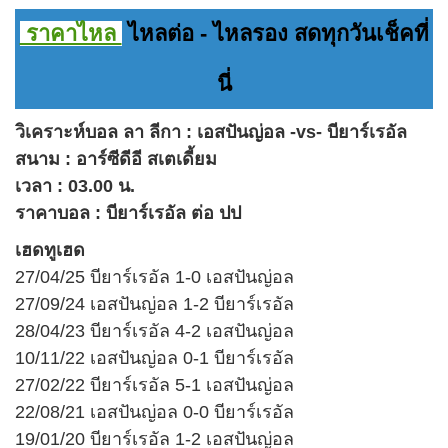
ราคาไหล
ไหลต่อ - ไหลรอง สดทุกวันเช็คที่
นี่
วิเคราะห์บอล ลา ลีกา : เอสปันญ่อล -vs- บียาร์เรอัล
สนาม : อาร์ซีดีอี สเตเดี้ยม
เวลา : 03.00 น.
ราคาบอล : บียาร์เรอัล ต่อ ปป
เฮดทูเฮด
27/04/25 บียาร์เรอัล 1-0 เอสปันญ่อล
27/09/24 เอสปันญ่อล 1-2 บียาร์เรอัล
28/04/23 บียาร์เรอัล 4-2 เอสปันญ่อล
10/11/22 เอสปันญ่อล 0-1 บียาร์เรอัล
27/02/22 บียาร์เรอัล 5-1 เอสปันญ่อล
22/08/21 เอสปันญ่อล 0-0 บียาร์เรอัล
19/01/20 บียาร์เรอัล 1-2 เอสปันญ่อล