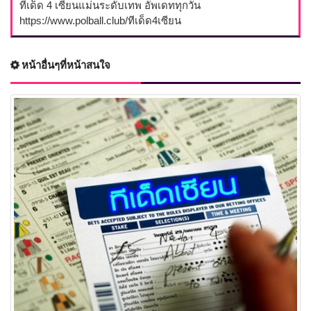
ทีเด็ด 4 เซียนแม่นระดับเทพ อัพเดททุกวัน
https://www.polball.club/ทีเด็ด4เซียน
หน้าอื่นๆที่หน้าสนใจ