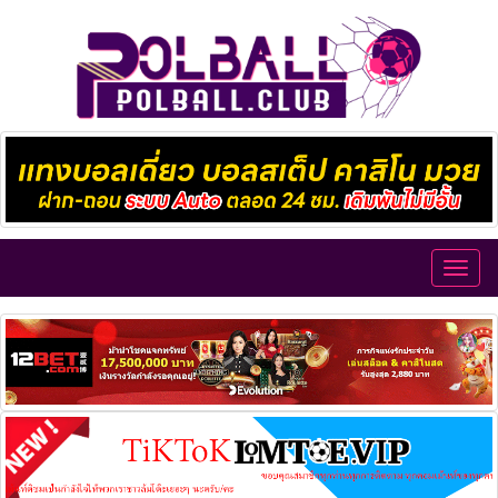
Toggl
navig