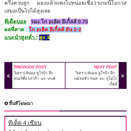
ครึ่งควบลูก มองแล้วแพงไปหน่อยเชื่อว่าเกมนี้โอกาส
เสมอเป็นไปได้สูงเลย
ทีเด็ดบอล
:
รอง โก อเฮ้ด อีเกิ้ลส์ 0.75
ผลที่คาด
:
โก อเฮ้ด อีเกิ้ลส์ ยัน 2-2
แนะนำสูง/ต่ำ :
สูง 3
PREVIOUS POST
NEXT POST
วิเคราะห์บอล ยูโรป้า ลีก :
วิเคราะห์บอล ยูโรป้า ลีก :
สปอร์ติ้ง บราก้า -vs- เกงค์
เฟเรนซ์วารอส -vs- ลูโดโก
เร็ตส์
พื้นที่โฆษณา
ทีเด็ด 4 เซียน