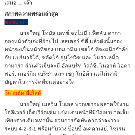
เสมอ ... เจ๊า
สภาพความพรอมล่าสุด
ซัลซ์บวร์ก
นายใหญ่ โทมัส เลทช์ จะไม่มี แพ็ตสัน ดากา
กองหน้าตัวเก่งที่ย้ายไป เลสเตอร์ ซิตี้ แล้วดังนั้นกอง
หน้าจะเป็นหน้าที่ของ เบนยามิน เชสโก้ ที่จะผนึกกำลัง
กับ แบร์นาร์โด้, ซลัตโก้ ยูนูโซวิช และ โมฮาเหม็ด
กามาร่า ส่วนตัวเจ็บจะมี อัลแบร์ท วัลล์ซี, โนอาห์ โอคา
ฟอร์, เมอร์กิม เบริช่า และ เซกู โกอิต้า แต่ไม่น่ามี
ปัญหาในการจัดทีมแต่อย่างใด
โก อเฮ้ด อีเกิ้ลส์
นายใหญ่ เมลวิน โบเอล พวกเขาจะพลาดใช้งาน
โอลิเวอร์ เอ็ดเวิร์ดเซ่น แข้งแดนหน้าที่มีปัญหาบาดเจ็บ
เพียงรายเดียวเท่านั้น ส่วนการจัดทัพคาดว่าจะวาง
ระบบ 4-2-3-1 พร้อมกับวาง บ็อบบี้ อเดคานเย่, โซเรน