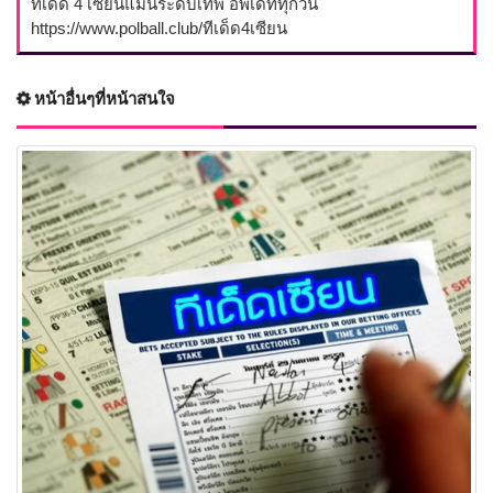
ทีเด็ด 4 เซียนแม่นระดับเทพ อัพเดททุกวัน
https://www.polball.club/ทีเด็ด4เซียน
หน้าอื่นๆที่หน้าสนใจ