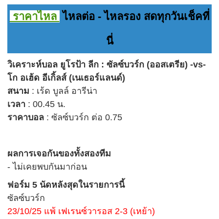
ราคาไหล
ไหลต่อ - ไหลรอง สดทุกวันเช็คที่
นี่
วิเคราะห์บอล ยูโรป้า ลีก : ซัลซ์บวร์ก (ออสเตรีย) -vs-
โก อเฮ้ด อีเกิ้ลส์ (เนเธอร์แลนด์)
สนาม
: เร้ด บูลล์ อารีน่า
เวลา
: 00.45 น.
ราคาบอล
: ซัลซ์บวร์ก ต่อ 0.75
ผลการเจอกันของ
ทั้งสองทีม
- ไม่เคยพบกันมาก่อน
ฟอร์ม 5 นัดหลังสุดในรายการนี้
ซัลซ์บวร์ก
23/10/25 แพ้ เฟเรนซ์วารอส 2-3 (เหย้า)