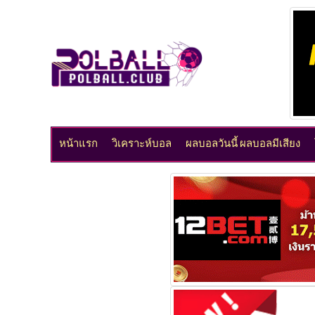
หน้าแรก
วิเคราะห์บอล
ผลบอลวันนี้ ผลบอลมีเสียง