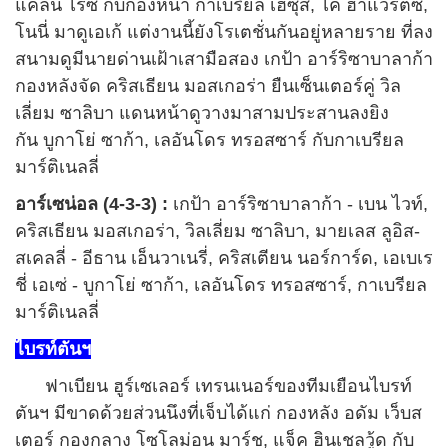
แคลน ไรซ์ กับกองหน้า กาเบรียล เฮซุส, ไค ฮาแวร์ตซ์,
โนนี่ มาดูเอเก้ แต่งานนี้ยังโรเตชั่นกันอยู่หลายราย ที่ลง
สนามดูมีนายด่านเฝ้าเสามือสอง เกป้า อาร์ริซาบาลาก้า
กองหลังจัด คริสเธียน มอสเกอร่า ยืนเซ็นเตอร์คู่ วิล
เลี่ยม ซาลิบา แดนหน้าดูวางมาสามประสานลงยิง
กัน บูกาโย่ ซาก้า, เลอันโดร ทรอสซาร์ กับกาเบรียล
มาร์ติเนลลี่
อาร์เซน่อล (4-3-3) :
เกป้า อาร์ริซาบาลาก้า - เบน ไวท์,
คริสเธียน มอสเกอร่า, วิลเลี่ยม ซาลิบา, มายเลส ลูอิส-
สเคลลี่ - อีธาน เอ็นวาเนรี่, คริสเตียน นอร์การ์ด, เอเบเร
ชี่ เอเซ่ - บูกาโย่ ซาก้า, เลอันโดร ทรอสซาร์, กาเบรียล
มาร์ติเนลลี่
ไบรท์ตันฯ
ฟาเบียน ฮูร์เซเลอร์ เทรนเนอร์ของทีมเยือนไบรท์
ตันฯ มีขาดด้วยส่วนนึงที่เจ็บได้แก่ กองหลัง อดัม เว็บส
เตอร์ กองกลาง โซโลม่อน มาร์ช, แจ็ค ฮินเชลวู้ด กับ