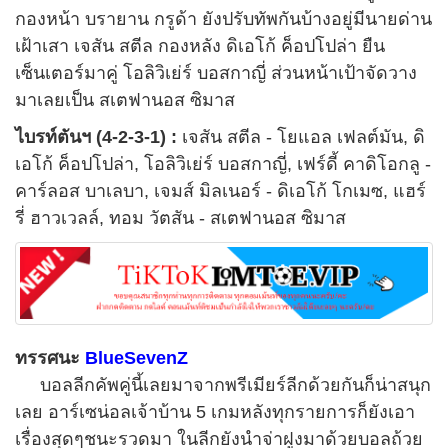
กองหน้า บรายาน กรูด้า ยังปรับทัพกันบ้างอยู่มีนายด่าน
เฝ้าเสา เจสัน สตีล กองหลัง ดิเอโก้ ค็อปโปล่า ยืน
เซ็นเตอร์มาคู่ โอลิวิเย่ร์ บอสกาญี่ ส่วนหน้าเป้าจัดวาง
มาเลยเป็น สเตฟานอส ซิมาส
ไบรท์ตันฯ (4-2-3-1) :
เจสัน สตีล - โยแอล เฟลต์มัน, ดิ
เอโก้ ค็อปโปล่า, โอลิวิเย่ร์ บอสกาญี่, เฟร์ดี้ คาดิโอกลู -
คาร์ลอส บาเลบา, เจมส์ มิลเนอร์ - ดิเอโก้ โกเมซ, แฮร์
รี่ ฮาวเวลล์, ทอม วัตสัน - สเตฟานอส ซิมาส
ทรรศนะ
BlueSevenZ
บอลลีกคัพคู่นี้เลยมาจากพรีเมียร์ลีกด้วยกันก็น่าสนุก
เลย อาร์เซน่อลเจ้าบ้าน
5
เกมหลังทุกรายการก็ยังเอา
เรื่องสุดๆชนะรวดมา ในลีกยังนำจ่าฝูงมาด้วยบอลถ้วย