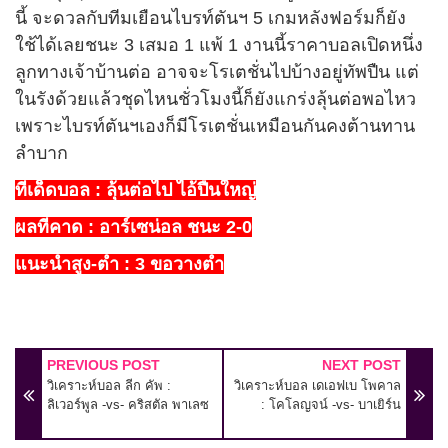
นี้ จะดวลกับทีมเยือนไบรท์ตันฯ
5
เกมหลังฟอร์มก็ยัง
ใช้ได้เลยชนะ
3
เสมอ
1
แพ้
1
งานนี้ราคาบอลเปิดหนึ่ง
ลูกทางเจ้าบ้านต่อ อาจจะโรเตชั่นไปบ้างอยู่ทัพปืน แต่
ในรังด้วยแล้วชุดไหนชั่วโมงนี้ก็ยังแกร่งลุ้นต่อพอไหว
เพราะไบรท์ตันฯเองก็มีโรเตชั่นเหมือนกันคงต้านทาน
ลำบาก
ทีเด็ดบอล
: ลุ้นต่อไป ไอ้ปืนใหญ่
ผลที่คาด :
อาร์เซน่อล ชนะ 2-0
แนะนำสูง-ตำ่ : 3 ขอวางตำ่
PREVIOUS POST
NEXT POST
วิเคราะห์บอล ลีก คัพ :
วิเคราะห์บอล เดเอฟเบ โพคาล
ลิเวอร์พูล -vs- คริสตัล พาเลซ
: โคโลญจน์ -vs- บาเยิร์น