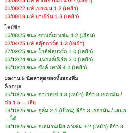
13/08/23 แพ้ พาเดอร์บอร์น 0-7 (เหย้า)
01/08/22 แพ้ เบรเมน 1-2 (เหย้า)
13/08/19 แพ้ บาเยิร์น 1-3 (เหย้า)
ไลป์ซิก
16/08/25 ชนะ ซานด์เฮาเซ่น 4-2 (เยือน)
02/04/25 แพ้ สตุ๊ตการ์ต 1-3 (เหย้า)
27/02/25 ชนะ โวล์ฟสบวร์ก 1-0 (เหย้า)
05/12/24 ชนะ แฟรงค์เฟิร์ต 3-0 (เหย้า)
30/10/24 ชนะ ซังค์ เพาลี 4-2 (เหย้า)
ผลงาน 5 นัดล่าสุดของทั้งสองทีม
ค็อตบุส
25/10/25 ชนะ ฮาเวลเซ่ 4-3 (เหย้า) ลีก้า 3 เยอรมัน
/
ต่อ 1.5 ... เสีย
19/10/25 ชนะ อูล์ม 2-1 (เยือน) ลีก้า 3 เยอรมัน / เสมอ
... ได้
04/10/25 ชนะ อเลมานเนีย อาเช่น 3-2 (เหย้า) ลีก้า 3