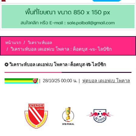
หน้าแรก
วิเคราะห์บอล
วิเคราะห์บอล เดเอฟเบ โพคาล : ค็อตบุส -vs- ไลป์ซิก
วิเคราะห์บอล เดเอฟเบ โพคาล : ค็อตบุส -vs- ไลป์ซิก
| 28/10/25 00:00 น. |
ฟุตบอล เดเอฟเบ โพคาล