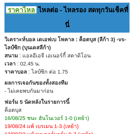
ราคาไหล
ไหลต่อ - ไหลรอง สดทุกวันเช็คที่
นี่
วิเคราะห์บอล เดเอฟเบ โพคาล : ค็อตบุส (ลีก้า 3) -vs-
ไลป์ซิก (บุนเดสลีก้า)
สนาม
: แอลอีเอจี เอเนอร์กี้ สตาดิโอน
เวลา
: 02.45 น.
ราคาบอล
: ไลป์ซิก ต่อ 1.75
ผลการเจอกันของ
ทั้งสองทีม
- ไม่เคยพบกันมาก่อน
ฟอร์ม 5 นัดหลังในรายการนี้
ค็อตบุส
16/08/25 ชนะ ฮันโนเวอร์ 1-0 (เหย้า)
19/08/24 แพ้ เบรเมน 1-3 (เหย้า)