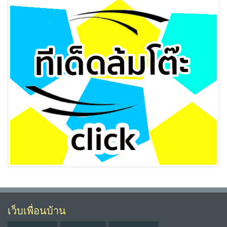
เว็บเพื่อนบ้าน