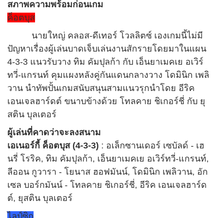
สภาพความพร้อมก่อนเกม
ค็อตบุส
นายใหญ่ คลอส-ดีเทอร์ โวลลิตซ์ เองเกมนี้ไม่มี
ปัญหาเรื่องผู้เล่นบาดเจ็บเล่นงานสักรายโดยมาในแผน
4-3-3 แนวรับวาง ทิม คัมปุลก้า กับ เอ็นยาเมคเย อเวิร์
ทวี่-แกรนท์ คุมแผงหลังคู่กันแดนกลางวาง โดมินิก เพลิ
วาน นำทัพปั้นเกมสนับสนุนสามแนวรุกนำโดย อีริค
เอนเจลฮาร์ดต์ ขนาบข้างด้วย โทลคาย ชิเกอร์ชี่ กับ ยุ
สติน บุลเตอร์
ผู้เล่นที่คาดว่าจะลงสนาม
เอเนอร์กี้ ค็อตบุส (4-3-3)
: อเล็กซานเดอร์ เซบัลด์ - เฮ
นรี่ โรริค, ทิม คัมปุลก้า, เอ็นยาเมคเย อเวิร์ทวี่-แกรนท์,
ลีออน กูวารา - โยนาส ฮอฟมันน์, โดมินิก เพลิวาน, อัก
เซล บอร์กมันน์ - โทลคาย ชิเกอร์ชี่, อีริค เอนเจลฮาร์ด
ต์, ยุสติน บุลเตอร์
ไลป์ซิก