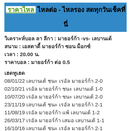
ราคาไหล
ไหลต่อ - ไหลรอง สดทุกวันเช็คที่
นี่
วิเคราะห์บอล ลา ลีกา : มายอร์ก้า -vs- เลบานเต้
สนาม : เอสตาดี้ มายอร์ก้า ซอน ม็อกซ์
เวลา : 20.00 น.
ราคาบอล : มายอร์ก้า ต่อ 0.5
เฮดทูเฮด
08/01/22 เลบานเต้ ชนะ เรอัล มายอร์ก้า 2-0
02/10/21 เรอัล มายอร์ก้า ชนะ เลบานเต้ 1-0
10/07/20 เรอัล มายอร์ก้า ชนะ เลบานเต้ 2-0
23/11/19 เลบานเต้ ชนะ เรอัล มายอร์ก้า 2-1
11/08/19 เรอัล มายอร์ก้า แพ้ เลบานเต้ 1-2
26/03/17 เรอัล มายอร์ก้า เสมอ เลบานเต้ 1-1
16/10/16 เลบานเต้ ชนะ เรอัล มายอร์ก้า 2-1