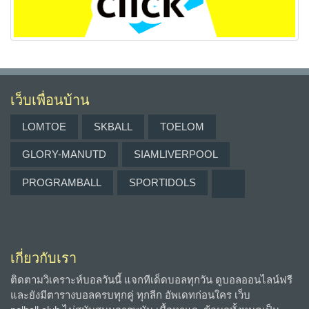
เว็บเพื่อนบ้าน
LOMTOE
SKBALL
TOELOM
GLORY-MANUTD
SIAMLIVERPOOL
PROGRAMBALL
SPORTIDOLS
เกี่ยวกับเรา
ติดตามวิเคราะห์บอลวันนี้ แจกทีเด็ดบอลทุกวัน ดูบอลออนไลน์ฟรี
และยังมีตารางบอลครบทุกคู่ ทุกลีก อัพเดทก่อนใคร เว็บ