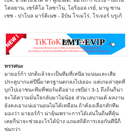
โตลยาน, เซร์คิโอ โลซาโน่, โอริออล เรย์, มานู ซาน
เชซ - ปาโบล มาร์ติเนซ - อิบัน โรเมโร่, โรเจอร์ บรูเก้
ทรรศนะ
มายอร์ก้า ปกติแล้วจะเป็นทีมที่เหนียวแน่นและเสีย
ประตูบากแต่ปีนี้มาตรฐานตกลงไปเยอะ แต่เกมล่าสุดที่
บุกไปเอาชนะทีมที่ฟอร์มดีอย่าง เซบีย่า 3-1 ถึงถิ่นก็น่า
จะได้ความมั่นใจกลับมาไม่น้อย ส่วน เลบานเต้ ผลงาน
ยังคงเอาแน่เอานอนไม่ได้เหมือน ถ้าต้องเลือกสักทีม
มองว่า มายอร์ก้า น่าลุ้นเพราะการได้เล่นในถิ่นที่คุ้น
เคยก็น่าจะช่วยอะไรได้บ้าง แถมสถิติการเจอกันที่นี่ก็
ข่มกว่า