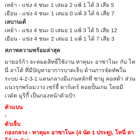
เหย้า - แข่ง 4 ชนะ 1 เสมอ 2 แพ้ 1 ได้ 3 เสีย 5
เยือน - แข่ง 4 ชนะ 1 เสมอ 0 แพ้ 3 ได้ 6 เสีย 7
เลบานเต้
เหย้า - แข่ง 4 ชนะ 0 เสมอ 1 แพ้ 3 ได้ 5 เสีย 12
เยือน - แข่ง 4 ชนะ 2 เสมอ 1 แพ้ 1 ได้ 7 เสีย 3
สภาพความพร้อมล่าสุด
มายอร์ก้า จะหมดสิทธิ์ใช้งาน ทาคุมะ อาซาโนะ กับ โท
นี่ ลาโต้ ที่มีปัญหาอาการบาดเจ็บ ด้านการจัดทัพใน
ระบบ 4-2-3-1 แดนกลางมีแกนหลักที่ ซามู คอสต้า ส่วน
แนวรุกพร้อมวาง เซร์จี้ ดาร์เดร์ คอยปั้นเกม โดยมี
เวดัต มูริกี้ เป็นกองหน้าตัวเป้า
ตัวแบน
-
ตัวเจ็บ
กองกลาง - ทาคุมะ อาซาโนะ (4 นัด 1 ประตู), โทนี่ ลา