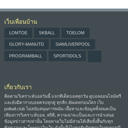
เว็บเพื่อนบ้าน
LOMTOE
SKBALL
TOELOM
GLORY-MANUTD
SIAMLIVERPOOL
PROGRAMBALL
SPORTIDOLS
เกี่ยวกับเรา
ติดตามวิเคราะห์บอลวันนี้ แจกทีเด็ดบอลทุกวัน ดูบอลออนไลน์ฟรี
และยังมีตารางบอลครบทุกคู่ ทุกลีก อัพเดทก่อนใคร เว็บ
polball.club ไม่สนับสนุนการพนัน เนื้อหาและข้อมูลทั้งหมดเป็น
เพียงการวิเคราะห์บอล, สถิติ, ความน่าจะเป็นและการนำเสนอ
ข้อมูลข่าวสารเท่านั้น โดยทางเว็บไม่มีส่วนได้เสียทั้งสิ้นกับทุก
ข้อความและโฆษณาในเว็บ ดังนั้นจึงไม่ขอรับผิดชอบในทุกๆกรณี