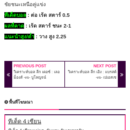
ชัยชนะเหนือคู่แข่ง
ทีเด็ดบอล
: ต่อ เร้ด สตาร์ 0.5
ผลที่คาด
: เร้ด สตาร์ ชนะ 2-1
แนะนำสูง/ต่ำ
: วาง สูง 2.25
PREVIOUS POST
NEXT POST
วิเคราะห์บอล ลีก เดอซ์ : เลอ
วิเคราะห์บอล ลีก เอิง : แบรสต์
ม็องส์ -vs- บูโลญจน์
-vs- เปเอสเช
พื้นที่โฆษณา
ทีเด็ด 4 เซียน