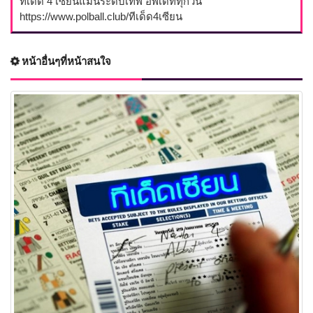
ทีเด็ด 4 เซียนแม่นระดับเทพ อัพเดททุกวัน
https://www.polball.club/ทีเด็ด4เซียน
หน้าอื่นๆที่หน้าสนใจ