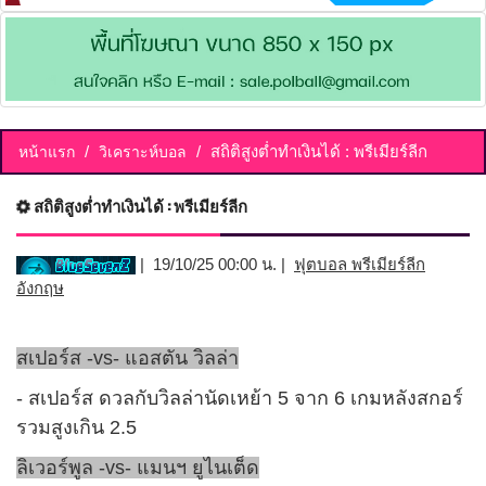
สถิติสูงต่ำทำเงินได้ : พรีเมียร์ลีก
หน้าแรก
วิเคราะห์บอล
สถิติสูงต่ำทำเงินได้ : พรีเมียร์ลีก
| 19/10/25 00:00 น. |
ฟุตบอล พรีเมียร์ลีก
อังกฤษ
สเปอร์ส -vs- แอสตัน วิลล่า
- สเปอร์ส ดวลกับวิลล่านัดเหย้า 5 จาก 6 เกมหลังสกอร์
รวมสูงเกิน 2.5
ลิเวอร์พูล -vs- แมนฯ ยูไนเต็ด