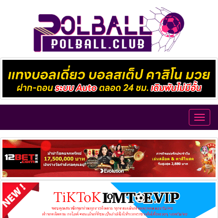
Toggl
navig