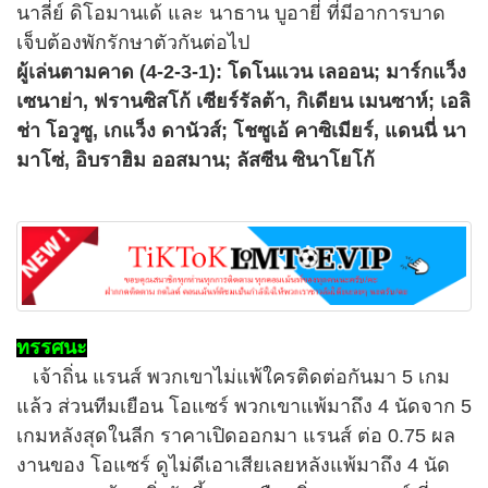
นาลี่ย์ ดิโอมานเด้ และ นาธาน บูอายี่ ที่มีอาการบาด
เจ็บต้องพักรักษาตัวกันต่อไป
ผู้เล่นตามคาด (4-2-3-1): โดโนแวน เลออน; มาร์กแว็ง
เซนาย่า, ฟรานซิสโก้ เซียร์รัลต้า, กิเดียน เมนซาห์; เอลิ
ช่า โอวูซู, เกแว็ง ดานัวส์; โชซูเอ้ คาซิเมียร์, แดนนี่ นา
มาโซ่, อิบราฮิม ออสมาน; ลัสซีน ซินาโยโก้
ทรรศนะ
เจ้าถิ่น แรนส์ พวกเขาไม่แพ้ใครติดต่อกันมา 5 เกม
แล้ว ส่วนทีมเยือน โอแซร์ พวกเขาแพ้มาถึง 4 นัดจาก 5
เกมหลังสุดในลีก ราคาเปิดออกมา แรนส์ ต่อ 0.75 ผล
งานของ โอแซร์ ดูไม่ดีเอาเสียเลยหลังแพ้มาถึง 4 นัด