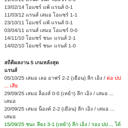
13/02/14 โอแซร์ แพ้ แรนส์ 0-1
11/03/12 แรนส์ เสมอ โอแซร์ 1-1
23/10/11 โอแซร์ แพ้ แรนส์ 0-1
03/04/11 แรนส์ เสมอ โอแซร์ 0-0
14/11/10 โอแซร์ ชนะ แรนส์ 2-1
14/02/10 โอแซร์ ชนะ แรนส์ 1-0
สถิติผลงาน 5 เกมหลังสุด
แรนส์
05/10/25 เสมอ เลอ อาฟร์ 2-2 (เยือน) ลีก เอิง /
ต่อ ปป
... เสีย
29/09/25 เสมอ ล็องส์ 0-0 (เหย้า) ลีก เอิง / เสมอ ...
เสมอ
20/09/25 เสมอ น็องต์ 2-2 (เยือน) ลีก เอิง / เสมอ ...
เสมอ
15/09/25 ชนะ ลียง 3-1 (เหย้า) ลีก เอิง / รอง ปป ... ได้