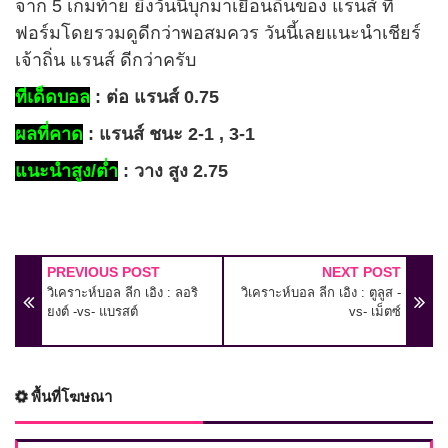
จาก 5 เกมท้าย ยิ่งวันนี้บุกมาเยือนถิ่นของ แรนส์ ที่
ฟอร์มโดยรวมดูดีกว่าพอสมควร วันนี้เลยแนะนำเชียร์
เจ้าถิ่น แรนส์ ดีกว่าครับ
ทีเด็ดบอล
: ต่อ แรนส์ 0.75
ผลที่คาด
: แรนส์ ชนะ 2-1 , 3-1
แนะนำสูง/ต่ำ
: วาง สูง 2.75
PREVIOUS POST
NEXT POST
วิเคราะห์บอล ลีก เอิง : ลอริ
วิเคราะห์บอล ลีก เอิง : ตูลูส -
ยงต์ -vs- แบรสต์
vs- เม็ตซ์
พื้นที่โฆษณา