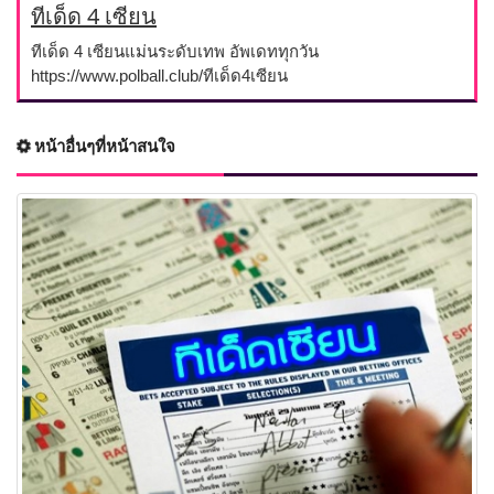
ทีเด็ด 4 เซียน
ทีเด็ด 4 เซียนแม่นระดับเทพ อัพเดททุกวัน
https://www.polball.club/ทีเด็ด4เซียน
หน้าอื่นๆที่หน้าสนใจ