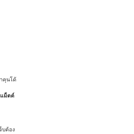
าคุนโด้
 แม็ตต์
จ็บต้อง