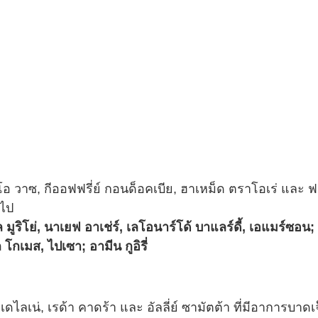
โอ วาซ, กีออฟฟรี่ย์ กอนด็อคเบีย, ฮาเหม็ด ตราโอเร่ และ ฟ
อไป
ล มูริโย่, นาเยฟ อาเช่ร์, เลโอนาร์โด้ บาแลร์ดี้, เอแมร์ซอน;
ล โกเมส, ไปเซา; อามีน กูอิรี่
ไลเน่, เรด้า คาดร้า และ อัลลี่ย์ ซามัตต้า ที่มีอาการบาดเ