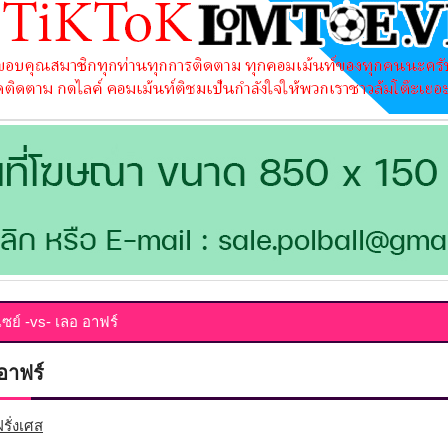
เซย์ -vs- เลอ อาฟร์
 อาฟร์
รั่งเศส