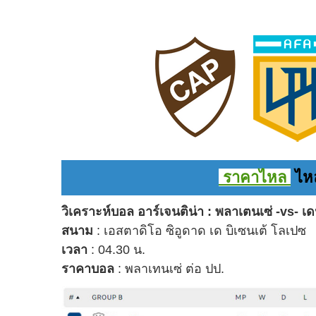
ราคาไหล
ไหล
วิเคราะห์บอล อาร์เจนติน่า : พลาเตนเซ่ -vs- เดป
สนาม
: เอสตาดิโอ ซิอูดาด เด บิเซนเต้ โลเปซ
เวลา
: 04.30 น.
ราคาบอล
: พลาเทนเซ่ ต่อ ปป.