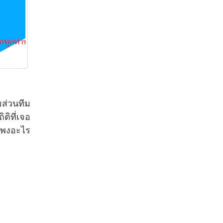
ส่วนทีม
ติที่เจอ
้แพงอะไร