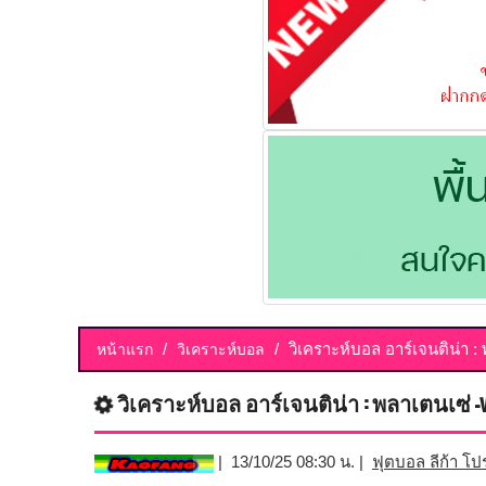
วิเคราะห์บอล อาร์เจนติน่า : 
หน้าแรก
วิเคราะห์บอล
วิเคราะห์บอล อาร์เจนติน่า : พลาเตนเซ่ -v
| 13/10/25 08:30 น. |
ฟุตบอล ลีก้า โป