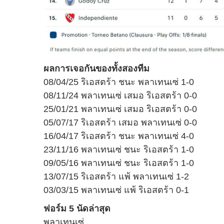
ผลการเจอกันของ
ทั้งสองทีม
08/04/25 ริเอสตร้า ชนะ พลาเทนเซ่ 1-0
08/11/24 พลาเทนเซ่ เสมอ ริเอสตร้า 0-0
25/01/21 พลาเทนเซ่ เสมอ ริเอสตร้า 0-0
05/07/17 ริเอสตร้า เสมอ พลาเทนเซ่ 0-0
16/04/17 ริเอสตร้า ชนะ พลาเทนเซ่ 4-0
23/11/16 พลาเทนเซ่ ชนะ ริเอสตร้า 1-0
09/05/16 พลาเทนเซ่ ชนะ ริเอสตร้า 1-0
13/07/15 ริเอสตร้า แพ้ พลาเทนเซ่ 1-2
03/03/15 พลาเทนเซ่ แพ้ ริเอสตร้า 0-1
ฟอร์ม 5 นัดล่าสุด
พลาเทนเซ่