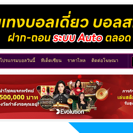
โปรแกรมบอลวันนี้
ทีเด็ดเซียน
ราคาไหล
ติดต่อโฆษณา