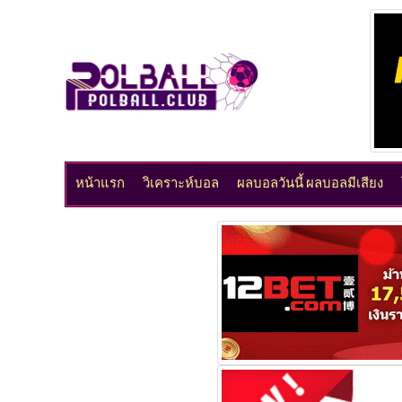
หน้าแรก
วิเคราะห์บอล
ผลบอลวันนี้ ผลบอลมีเสียง