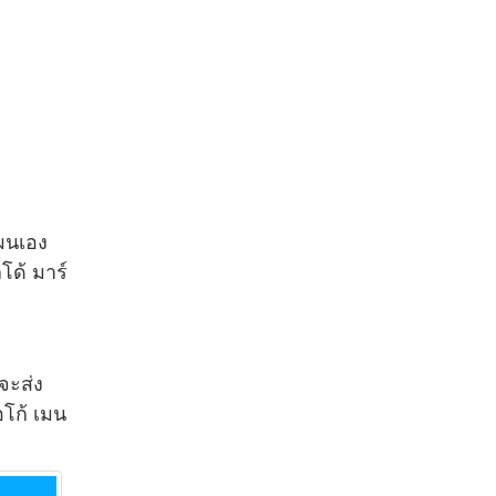
ผนเอง
โด้ มาร์
จะส่ง
อโก้ เมน