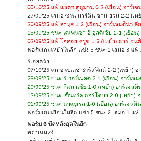
05/10/25 แพ้ แอตฯ ตูกูมาน 0-2 (เยือน) อาร์เจนต
27/09/25 เสมอ ซาน มาร์ติน ซาน ฮวน 2-2 (เหย้
20/09/25 แพ้ ลานุส 1-2 (เยือน) อาร์เจนติน่า ลีก
15/09/25 ชนะ เดเฟนซ่า อี ฮุสติเซีย 2-1 (เยือน) 
02/09/25 แพ้ โกดอย ครูซ 1-3 (เหย้า) อาร์เจนติน่
ฟอร์มเกมเหย้าในลีก แข่ง 5 ชนะ 1 เสมอ 3 แพ้ 1 
ริเอสตร้า
07/10/25 เสมอ เบเลซ ซาร์สฟิลด์ 2-2 (เหย้า) อาร
29/09/25 ชนะ ริเวอร์เพลต 2-1 (เยือน) อาร์เจนติน
20/09/25 ชนะ กิมนาเซีย 1-0 (เหย้า) อาร์เจนติน่า
13/09/25 ชนะ เซ็นทรัล กอร์โดบา 2-0 (เหย้า) อาร
01/09/25 ชนะ ตาเญเรส 1-0 (เยือน) อาร์เจนติน่า 
ฟอร์มเกมเยือนในลีก แข่ง 5 ชนะ 2 เสมอ 1 แพ้ 2 
ฟอร์ม 6 นัดหลังสุดในลีก
พลาเทนเซ่