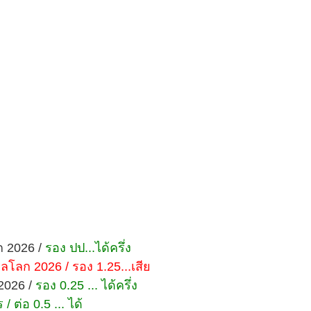
ก 2026 /
รอง ปป...ได้ครึ่ง
อลโลก 2026 / รอง 1.25...เสีย
 2026 /
รอง 0.25 ... ได้ครึ่ง
 ต่อ 0.5 ... ได้