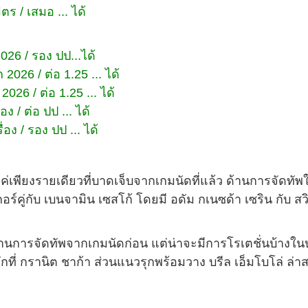
ตร / เสมอ ... ได้
26 / รอง ปป...ได้
2026 / ต่อ 1.25 ... ได้
26 / ต่อ 1.25 ... ได้
ง / ต่อ ปป ... ได้
อง / รอง ปป ... ได้
แค่เพียงรายเดียวที่บาดเจ็บจากเกมนัดที่แล้ว ด้านการจัดทั
อร์คู่กับ เบนจามิน เซสโก้ โดยมี อดัม กเนซด้า เซริน กับ สว
ด้านการจัดทัพจากเกมนัดก่อน แต่น่าจะมีการโรเตชั่นบ้างใน
 กรานิต ชาก้า ส่วนแนวรุกพร้อมวาง บรีล เอ็มโบโล่ ล่าส