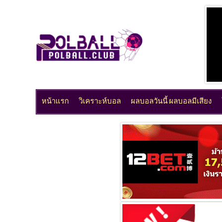
หน้าแรก
วิเคราะห์บอล
ผลบอลวันนี้ ผลบอลมีเสียง