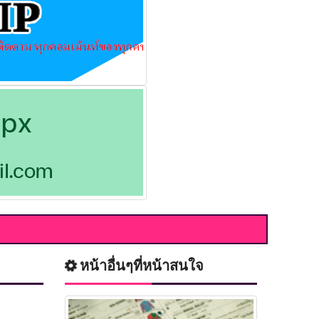
หน้าอื่นๆที่หน้าสนใจ