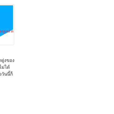
าฝูงของ
ไม่ได้
ันนี้ก็