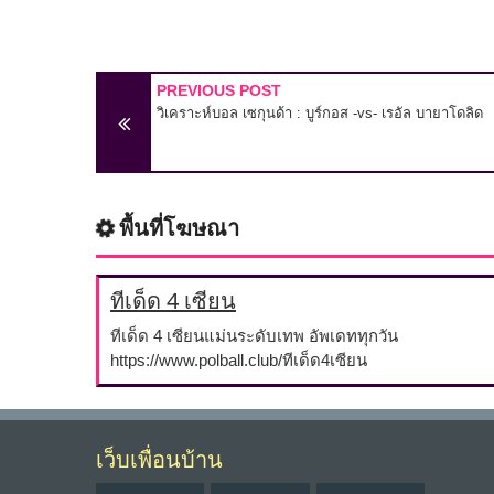
PREVIOUS POST
วิเคราะห์บอล เซกุนด้า : บูร์กอส -vs- เรอัล บายาโดลิด
พื้นที่โฆษณา
ทีเด็ด 4 เซียน
ทีเด็ด 4 เซียนแม่นระดับเทพ อัพเดททุกวัน
https://www.polball.club/ทีเด็ด4เซียน
เว็บเพื่อนบ้าน