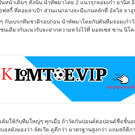
็เป็นหน้าเดิมๆ ทั้งนั้น นำทัพมาโดย 2 แนวรุกจอมเก๋า ยานิส อ
ฟสกี้ ที่คอยล่าเป้า ส่วนแนกลางจะมีแกนหลักที่ อัลวิส จาอุ
าเดิมๆ กับเบรกทีมชาติรอบก่อน นำทัพมาโดยกัปตันทีมจอมเก๋าวั
้เช่นเดียวกับแนวรับจะฝากความหวังไว้ที่ มอสเซส ซาน นิโค
แต้มให้กับทีมใหญ่ๆ ทุกเมื่อ ถ้าวัดกันปอนด์ต่อปอนด์ชื่อชั้นอย
งบอลยังมองว่า ลัตเวีย ดูดีกว่า มาตรฐานสูงกว่า แถมสถิติก