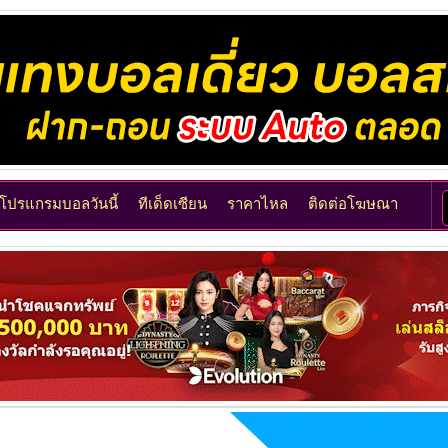
โปรแกรมบอลวันนี้
ทีเด็ดเซียน
ราคาไหล
ติดต่อโฆษณา