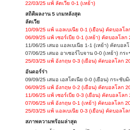
22/03/25 แพ้ ลัตเวีย 0-1 (เหย้า)
สถิติผลงาน 5 เกมหลังสุด
ลัตเวีย
10/09/25 แพ้ แอลเบเนีย 0-1 (เยือน) คัดบอลโล
06/09/25 แพ้ เซอร์เบีย 0-1 (เหย้า) คัดบอลโลก 
11/06/25 เสมอ แอลเบเนีย 1-1 (เหย้า) คัดบอล
07/06/25 เสมอ อาเซอร์ไบจาน 0-0 (เหย้า) กระช
25/03/25 แพ้ อังกฤษ 0-3 (เยือน) คัดบอลโลก 2
อันดอร์ร่า
09/09/25 เสมอ เอสโตเนีย 0-0 (เยือน) กระชับม
06/09/25 แพ้ อังกฤษ 0-2 (เยือน) คัดบอลโลก 2
11/06/25 แพ้ เซอร์เบีย 0-3 (เยือน) คัดบอลโลก 2
07/06/25 แพ้ อังกฤษ 0-1 (เหย้า) คัดบอลโลก 2
25/03/25 แพ้ แอลเบเนีย 0-3 (เยือน) คัดบอลโลก
สภาพความพร้อมล่าสุด