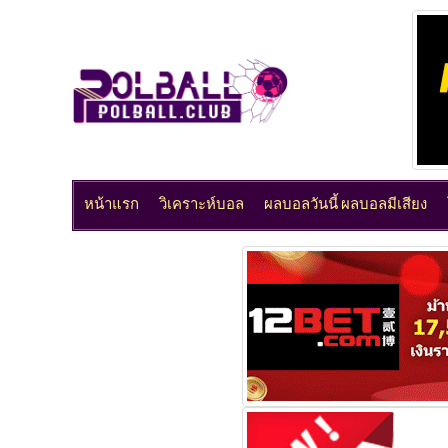
หน้าแรก
วิเคราะห์บอล
ผลบอลวันนี้ ผลบอลมีเสียง