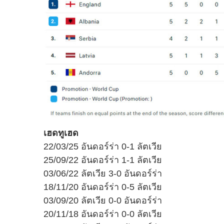
เฮดทูเฮด
22/03/25 อันดอร์ร่า 0-1 ลัตเวีย
25/09/22 อันดอร์ร่า 1-1 ลัตเวีย
03/06/22 ลัตเวีย 3-0 อันดอร์ร่า
18/11/20 อันดอร์ร่า 0-5 ลัตเวีย
03/09/20 ลัตเวีย 0-0 อันดอร์ร่า
20/11/18 อันดอร์ร่า 0-0 ลัตเวีย