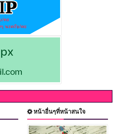
หน้าอื่นๆที่หน้าสนใจ