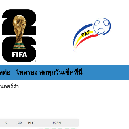
ต่อ - ไหลรอง สดทุกวันเช็คที่นี่
ันดอร์ร่า