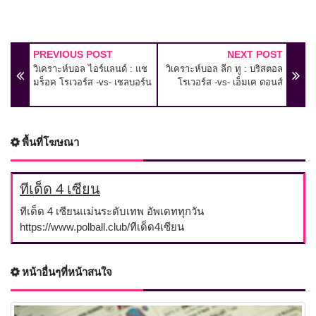
PREVIOUS POST
NEXT POST
วิเคราะห์บอล ไอร์แลนด์ : แช
วิเคราะห์บอล ลีก ทู : บริสตอล
มร็อค โรเวอร์ส -vs- เชลบอร์น
โรเวอร์ส -vs- เอ็มเค ดอนส์
พื้นที่โฆษณา
ทีเด็ด 4 เซียน
ทีเด็ด 4 เซียนแม่นระดับเทพ อัพเดททุกวัน
https://www.polball.club/ทีเด็ด4เซียน
หน้าอื่นๆที่หน้าสนใจ