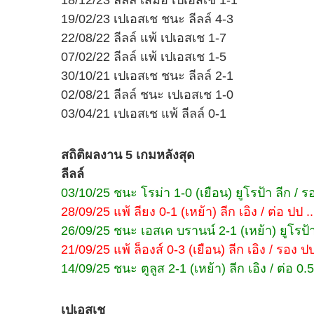
18/12/23 ลีลล์ เสมอ เปเอสเช 1-1
19/02/23 เปเอสเช ชนะ ลีลล์ 4-3
22/08/22 ลีลล์ แพ้ เปเอสเช 1-7
07/02/22 ลีลล์ แพ้ เปเอสเช 1-5
30/10/21 เปเอสเช ชนะ ลีลล์ 2-1
02/08/21 ลีลล์ ชนะ เปเอสเช 1-0
03/04/21 เปเอสเช แพ้ ลีลล์ 0-1
สถิติผลงาน 5 เกมหลังสุด
ลีลล์
03/10/25 ชนะ โรม่า 1-0 (เยือน) ยูโรป้า ลีก / รอ
28/09/25 แพ้ ลียง 0-1 (เหย้า) ลีก เอิง / ต่อ ปป ..
26/09/25 ชนะ เอสเค บรานน์ 2-1 (เหย้า) ยูโรป้า
21/09/25 แพ้ ล็องส์ 0-3 (เยือน) ลีก เอิง / รอง ปป 
14/09/25 ชนะ ตูลูส 2-1 (เหย้า) ลีก เอิง / ต่อ 0.5 
เปเอสเช