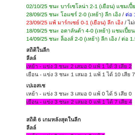
02/10/25 ชนะ บาร์เซโลน่า 2-1 (เยือน) แชมเปี้ยน
28/09/25 ชนะ โอแซร์ 2-0 (เหย้า) ลีก เอิง
/
ต่อ 
23/09/25 แพ้ มาร์กเซย์ 0-1 (เยือน) ลีก เอิง
/ ไม
18/09/25 ชนะ อตาลันต้า 4-0 (เหย้า) แชมเปี้ยนส์ล
14/09/25 ชนะ ล็องส์ 2-0 (เหย้า) ลีก เอิง / ต่อ 1.5
สถิติในลีก
ลีลล์
เหย้า - แข่ง 3 ชนะ 2 เสมอ 0 แพ้ 1 ได้ 3 เสีย 2
เยือน - แข่ง 3 ชนะ 1 เสมอ 1 แพ้ 1 ได้ 10 เสีย 7
เปเอสเช
เหย้า - แข่ง 3 ชนะ 3 เสมอ 0 แพ้ 0 ได้ 5 เสีย 0
เยือน - แข่ง 3 ชนะ 2 เสมอ 0 แพ้ 1 ได้ 7 เสีย 4
สถิติ 6 เกมหลังสุดในลีก
ลีลล์