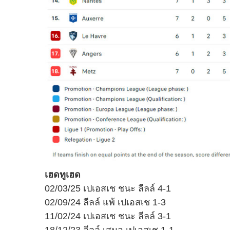
เฮดทูเฮด
02/03/25 เปเอสเช ชนะ ลีลล์ 4-1
02/09/24 ลีลล์ แพ้ เปเอสเช 1-3
11/02/24 เปเอสเช ชนะ ลีลล์ 3-1