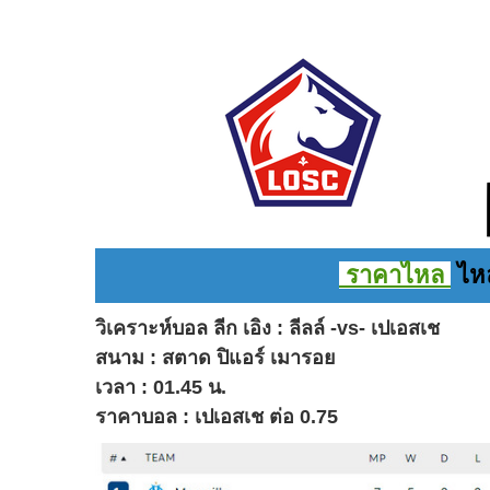
ราคาไหล
ไหล
วิเคราะห์บอล ลีก เอิง : ลีลล์ -vs- เปเอสเช
สนาม : สตาด ปิแอร์ เมารอย
เวลา : 01.45 น.
ราคาบอล : เปเอสเช ต่อ 0.75