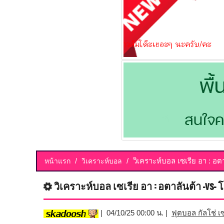
วิเคราะห์บอล เซเรีย อา : อต
หน้าแรก
วิเคราะห์บอล
วิเคราะห์บอล เซเรีย อา : อตาลันต้า -vs- 
| 04/10/25 00:00 น. |
ฟุตบอล กัลโช่ เ