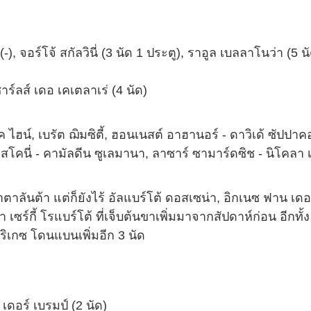
-), จอร์โจ้ สกัลวินี่ (3 นัด 1 ประตู), ราอูล เบลลาโนว่า (5 นั
าร์ลส์ เดอ เคเตลาเร่ (4 นัด)
ซัค ไฮน์, เบรัต ฌิมซิตี้, ฮอนเนสต์ อาฮานอร์ - ดาวิเด้ ซัปปาค
โคนี่ - คามัลดีน ซูเลมานา, ลาซาร์ ซามาร์ดซิช - นิโคลา เ
าลันต้า แต่ก็ยังไร้ อัลแบร์โต้ ดอสเซน่า, อิกเนซ ฟาน เดอร
ร์กี้ โรแบร์โต้ ที่เจ็บต้นขาเพิ่มมาจากสัปดาห์ก่อน อีกทั้
เกซ โดนแบนเพิ่มอีก 3 นัด
เดอร์ เบรมป์ (2 นัด)