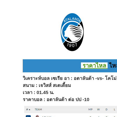
ราคาไหล
ไหล
วิเคราะห์บอล เซเรีย อา : อตาลันต้า -vs- โคโม่
สนาม : เจวิสส์ สเตเดี้ยม
เวลา : 01.45 น.
ราคาบอล : อตาลันต้า ต่อ ปป -10