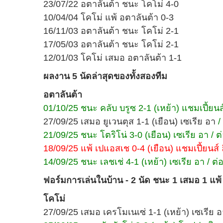
23/07/22 อตาลันต้า ชนะ โคโม่ 4-0
10/04/04 โคโม่ แพ้ อตาลันต้า 0-3
16/11/03 อตาลันต้า ชนะ โคโม่ 2-1
17/05/03 อตาลันต้า ชนะ โคโม่ 2-1
12/01/03 โคโม่ เสมอ อตาลันต้า 1-1
ผลงาน 5 นัดล่าสุดของทั้งสองทีม
อตาลันต้า
01/10/25 ชนะ คลับ บรูซ 2-1 (เหย้า) แชมเปี้ยนส์
27/09/25 เสมอ ยูเวนตุส 1-1 (เยือน) เซเรีย อา
/
21/09/25 ชนะ โตริโน่ 3-0 (เยือน) เซเรีย อา / ต่อ
18/09/25 แพ้ เปแอสเช 0-4 (เยือน) แชมเปี้ยนส์ ลี
14/09/25 ชนะ เลชเช่ 4-1 (เหย้า) เซเรีย อา / ต่อ 
ฟอร์มการเล่นในบ้าน - 2 นัด ชนะ 1 เสมอ 1 แพ้ 0
โคโม่
27/09/25 เสมอ เครโมเนเซ่ 1-1 (เหย้า) เซเรีย 