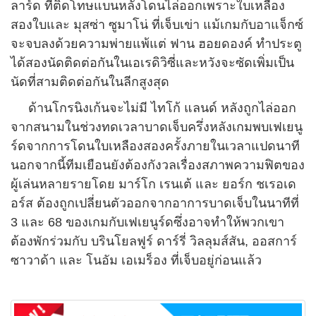
ลาร์ด ที่ติดโทษแบนหลังโดนไล่ออกเพราะใบเหลือง
สองใบและ มุสซ่า ซูมาโน่ ที่เจ็บเข่า แม้เกมกับอาแจ็กซ์
จะจบลงด้วยความพ่ายแพ้แต่ ฟาน ฮอยดองค์ ทำประตู
ได้สองนัดติดต่อกันในเอเรดิวิซี่และหวังจะซัดเพิ่มเป็น
นัดที่สามติดต่อกันในลีกสูงสุด
ด้านโกรนิงเก้นจะไม่มี ไทโก้ แลนด์ หลังถูกไล่ออก
จากสนามในช่วงทดเวลาบาดเจ็บครึ่งหลังเกมพบเฟเยนู
ร์ดจากการโดนใบเหลืองสองครั้งภายในเวลาแปดนาที
นอกจากนี้ทีมเยือนยังต้องกังวลเรื่องสภาพความฟิตของ
ผู้เล่นหลายรายโดย มาร์โก เรนเต้ และ ยอร์ก ชเรอเด
อร์ส ต้องถูกเปลี่ยนตัวออกจากอาการบาดเจ็บในนาทีที่
3 และ 68 ของเกมกับเฟเยนูร์ดซึ่งอาจทำให้พวกเขา
ต้องพักร่วมกับ บรินโยลฟูร์ ดาร์รี่ วิลลุมส์สัน, ออสการ์
ซาวาด้า และ โนอัม เอเมร็อง ที่เจ็บอยู่ก่อนแล้ว