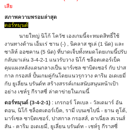
เสีย
สภาพความพรอมล่าสุด
ดอร์ทมุนด์
นายใหญ่ นิโก้ โควัช เองเกมนี้จะหมดสิทธิ์ใช้
งานทางด้าน เอ็มเร่ ชาน (-) , นิคลาส ซูเล่ (1 นัด) และ
ซาลิห์ ออซคาน (5 นัด) ที่บาดเจ็บทั้งหมดโดยเกมนี้ปรับ
กลับมาเล่น 3-4-2-1 แนวรับวาง นิโก้ ชล็อตเตอร์เบ็ค
คุมแผงหลังแดนกลางเป็น มาร์เซล ซาบิตเซอร์ กับ ปาส
กาล กรอสส์ ปั้นเกมคู่กันโดยแนวรุกวาง คาริม อเดเยมี่
กับ ยูเลี่ยน บรันด์ท สร้างสรรค์เกมสนับสนุนหน้าเป้า
อย่าง เชห์รู กีราสซี่ ล่าตาข่ายในเกมนี้
ดอร์ทมุนด์ (3-4-2-1)
: เกรกอร์ โคเบล - วัลเดมาร์ อัน
ตอน, นิโก้ ชล็อตเตอร์เบ็ค, รามี่ เบนเซไบนี่ - ยาน คูโต้,
มาร์เซล ซาบิตเซอร์, ปาสกาล กรอสส์, ดาเนี่ยล สเวนส์
สัน - คาริม อเดเยมี่, ยูเลี่ยน บรันด์ท - เชห์รู กีราสซี่