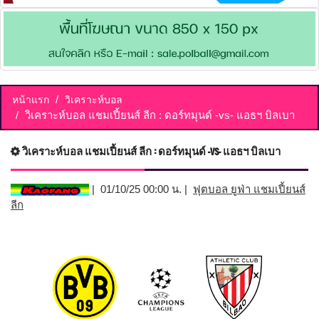
หน้าแรก
วิเคราะห์บอล
วิเคราะห์บอล แชมเปี้ยนส์ ลีก : ดอร์ทมุนด์ -vs- แอธฯ บิลเบา
วิเคราะห์บอล แชมเปี้ยนส์ ลีก : ดอร์ทมุนด์ -vs- แอธฯ บิลเบา
| 01/10/25 00:00 น. |
ฟุตบอล ยูฟ่า แชมเปี้ยนส์
ลีก