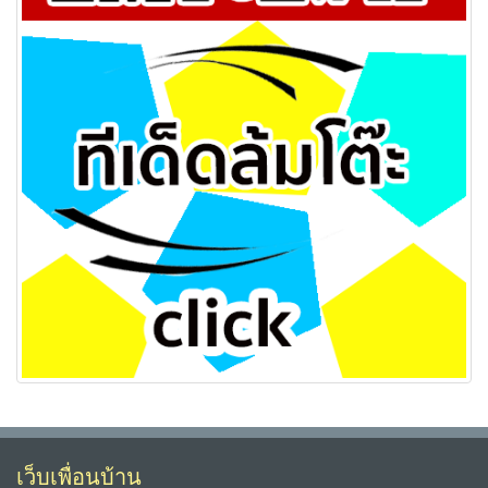
เว็บเพื่อนบ้าน