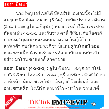
แอธฯ บิลเบา
นายใหญ่ เอร์เนสโต้ บัลเบร์เด้ เองเกมนี้จะไม่มี
แน่ๆเลยคือ มิเคล เบสก้า (5 นัด) , เบนัต ปราดอส ดิอาซ
(2 นัด) และ อูไน เอกิลุซ (-) ที่บาดเจ็บทำให้อาจจะปรับ
ทัพมาเล่น 4-2-3-1 แนวรับวาง ดานี่ วิเวียน กับ ไอตอร์
ปาเรเดส คุมแผงหลังแดนกลางวาง อินญิโก้ กา
ลาร์เรต้า กับ มิเกล ฆัวเรกิซ่า ปั้นเกมคู่กันโดยมี ออย
ฮาน ซานเค็ต นำรุกสร้างสรรค์เกมสนับสนุนหน้าเป้า
อย่าง มาโรน ซานนาดี้ ล่าตาข่าย
แอธฯ บิลเบา (4-2-3-1)
: อูไน ซิม่อน - เฆซุส อาเรโฆ่,
ดานี่ วิเวียน, ไอตอร์ ปาเรเดส, ยูรี่ เบร์ชิเช่ - อินญิโก้ กา
ลาร์เรต้า, มิเกล ฆัวเรกิซ่า - อินญากี้ วิลเลี่ยมส์, ออย
ฮาน ซานเค็ต, โรเบิร์ต นาบาร์โร่ - มาโรน ซานนาดี้