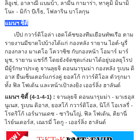
ลิอูเช่, อาลาฌี แบมบ้า, ลามีน กามาร่า, ทาคูมิ มินามิ
โนะ - มิก้า บีเร็ธ, โฟลาริน บาโลกุน
แมนฯ ซิตี้
เป๊ป กวาร์ดิโอล่า เฮดโค้ชของทีมเยือนทัพเรือ ตาม
รายงานมีขาดไปบ้างได้แก่ กองหลัง รายาน ไอต์-นูรี่
กองกลาง มาเตโอ โควาซิช กับกองหน้า โอมาร์ มาร์
มูช, รายาน แชร์กี โดยยังจัดชุดเก่งมาได้อยู่บอลยุโรป
มีผู้รักษาประตู จานลุยจิ ดอนนารุมม่า กองหลัง รูเบน ดิ
อาส ยืนเซ็นเตอร์แกร่งคู่ ยอสโก้ กวาร์ดิโอล ตัวรุกมา
ทั้ง ฟิล โฟเด้น และหน้าเป้าลงยิง เออร์ลิ่ง ฮาลันด์
แมนฯ ซิตี้ (4-1-4-1) :
จานลุยจิ ดอนนารุมม่า - มาเธอุส
นูเนส, รูเบน ดิอาส, ยอสโก้ กวาร์ดิโอล, นิโก้ โอเรลรี่ -
โรดริโก้ เอร์นานเดซ - ซาวินโญ่, ฟิล โฟเด้น, ติยานี่
ไรย์นเดอร์ส, เฌเรมี่ โดกู - เออร์ลิ่ง ฮาลันด์