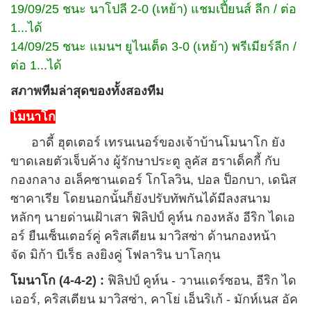
19/09/25 ชนะ นาโปลี 2-0 (เหย้า) แชมเปี้ยนส์ ลีก / ต่อ
1...ได้
14/09/25 ชนะ แมนฯ ยูไนเต็ด 3-0 (เหย้า) พรีเมียร์ลีก /
ต่อ 1...ได้
สภาพทีมล่าสุดของทั้งสองทีม
โมนาโก
อาดี้ ฮุตเตอร์ เทรนเนอร์ของเจ้าบ้านโมนาโก ยัง
ขาดเลยตัวเจ็บค้าง ผู้รักษาประตู ลูคัส ฮราเด็คกี้ กับ
กองกลาง อเล็คซานเดอร์ โกโลวิน, ปอล ป็อกบา, เดนิส
ซาคาเรีย โดยนอกนั้นก็ยังปรับทัพกันได้มีลงสนาม
หลักๆ นายด่านเฝ้าเสา ฟิลิปป์ คูห์น กองหลัง อีริก ไดเอ
อร์ ยืนเซ็นเตอร์คู่ คริสเตียน มาวิสซ่า ด้านกองหน้า
จัด มิก้า บีเร็ธ ลงยิงคู่ โฟลาริน บาโลกุน
โมนาโก (4-4-2) :
ฟิลิปป์ คูห์น - วานแดร์ซอน, อีริก ได
เออร์, คริสเตียน มาวิสซ่า, คาโย่ เอ็นริเก้ - มักห์เนส อัค