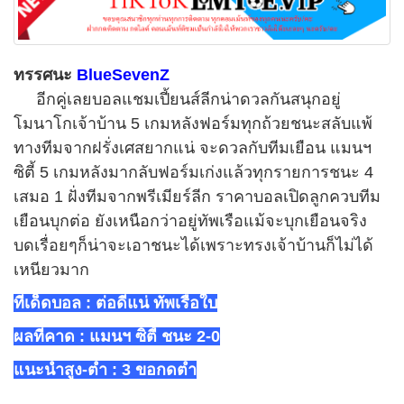
ทรรศนะ
BlueSevenZ
อีกคู่เลยบอลแชมเปี้ยนส์ลีกน่าดวลกันสนุกอยู่
โมนาโกเจ้าบ้าน
5
เกมหลังฟอร์มทุกถ้วยชนะสลับแพ้
ทางทีมจากฝรั่งเศสยากแน่ จะดวลกับทีมเยือน แมนฯ
ซิตี้
5
เกมหลังมากลับฟอร์มเก่งแล้วทุกรายการชนะ
4
เสมอ
1
ฝั่งทีมจากพรีเมียร์ลีก ราคาบอลเปิดลูกควบทีม
เยือนบุกต่อ ยังเหนือกว่าอยู่ทัพเรือแม้จะบุกเยือนจริง
บดเรื่อยๆก็น่าจะเอาชนะได้เพราะทรงเจ้าบ้านก็ไม่ได้
เหนียวมาก
ทีเด็ดบอล
: ต่อดีแน่ ทัพเรือใบ
ผลที่คาด :
แมนฯ ซิตี้ ชนะ 2-0
แนะนำสูง-ตำ่ : 3 ขอกดตำ่