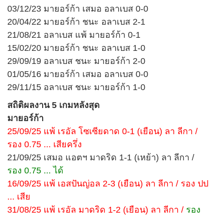
03/12/23 มายอร์ก้า เสมอ อลาเบส 0-0
20/04/22 มายอร์ก้า ชนะ อลาเบส 2-1
21/08/21 อลาเบส แพ้ มายอร์ก้า 0-1
15/02/20 มายอร์ก้า ชนะ อลาเบส 1-0
29/09/19 อลาเบส ชนะ มายอร์ก้า 2-0
01/05/16 มายอร์ก้า เสมอ อลาเบส 0-0
29/11/15 อลาเบส ชนะ มายอร์ก้า 1-0
สถิติผลงาน 5 เกมหลังสุด
มายอร์ก้า
25/09/25 แพ้ เรอัล โซเซียดาด 0-1 (เยือน) ลา ลีกา /
รอง 0.75 ... เสียครึ่ง
21/09/25 เสมอ แอตฯ มาดริด 1-1 (เหย้า) ลา ลีกา /
รอง 0.75 ... ได้
16/09/25 แพ้ เอสปันญ่อล 2-3 (เยือน) ลา ลีกา / รอง ปป
... เสีย
31/08/25 แพ้ เรอัล มาดริด 1-2 (เยือน) ลา ลีกา /
รอง