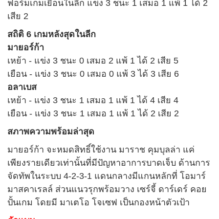
ฟอร์มเกมเยือนในลีก แข่ง 3 ชนะ 1 เสมอ 1 แพ้ 1 ได้ 2
เสีย 2
สถิติ 6 เกมหลังสุดในลีก
มายอร์ก้า
เหย้า - แข่ง 3 ชนะ 0 เสมอ 2 แพ้ 1 ได้ 2 เสีย 5
เยือน - แข่ง 3 ชนะ 0 เสมอ 0 แพ้ 3 ได้ 3 เสีย 6
อลาเบส
เหย้า - แข่ง 3 ชนะ 1 เสมอ 1 แพ้ 1 ได้ 4 เสีย 4
เยือน - แข่ง 3 ชนะ 1 เสมอ 1 แพ้ 1 ได้ 2 เสีย 2
สภาพความพร้อมล่าสุด
มายอร์ก้า จะหมดสิทธิ์ใช้งาน มาราช คุมบุลล่า แค่
เพียงรายเดียวเท่านั้นที่มีปัญหาอาการบาดเจ็บ ด้านการ
จัดทัพในระบบ 4-2-3-1 แดนกลางมีแกนหลักที่ โอมาร์
มาสคาเรลล์ ส่วนแนวรุกพร้อมวาง เซร์จี้ ดาร์เดร์ คอย
ปั้นเกม โดยมี มาเตโอ โจเซฟ เป็นกองหน้าตัวเป้า