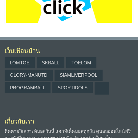
เว็บเพื่อนบ้าน
LOMTOE
SKBALL
TOELOM
GLORY-MANUTD
SIAMLIVERPOOL
PROGRAMBALL
SPORTIDOLS
เกี่ยวกับเรา
ติดตามวิเคราะห์บอลวันนี้ แจกทีเด็ดบอลทุกวัน ดูบอลออนไลน์ฟรี
และยังมีตารางบอลครบทุกคู่ ทุกลีก อัพเดทก่อนใคร เว็บ