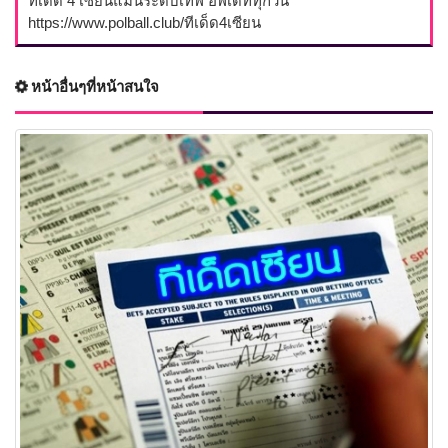
ทีเด็ด 4 เซียนแม่นระดับเทพ อัพเดททุกวัน
https://www.polball.club/ทีเด็ด4เซียน
หน้าอื่นๆที่หน้าสนใจ