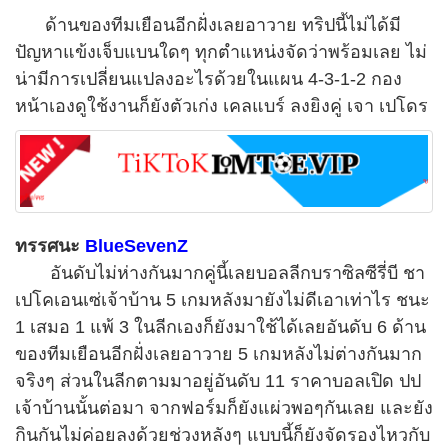
ด้านของทีมเยือนอีกฝั่งเลยอาวาย ทริปนี้ไม่ได้มี
ปัญหาแข้งเจ็บแบนใดๆ ทุกตำแหน่งจัดว่าพร้อมเลย ไม่
น่ามีการเปลี่ยนแปลงอะไรด้วยในแผน 4-3-1-2 กอง
หน้าเองดูใช้งานก็ยังตัวเก่ง เคลแบร์ ลงยิงคู่ เจา เปโดร
ทรรศนะ
BlueSevenZ
อันดับไม่ห่างกันมากคู่นี้เลยบอลลีกบราซิลซีรี่บี ชา
เปโคเอนเซ่เจ้าบ้าน 5 เกมหลังมายังไม่ดีเอาเท่าไร ชนะ
1 เสมอ 1 แพ้ 3 ในลีกเองก็ยังมาใช้ได้เลยอันดับ 6 ด้าน
ของทีมเยือนอีกฝั่งเลยอาวาย 5 เกมหลังไม่ต่างกันมาก
จริงๆ ส่วนในลีกตามมาอยู่อันดับ 11 ราคาบอลเปิด ปป
เจ้าบ้านนั้นต่อมา จากฟอร์มก็ยังแผ่วพอๆกันเลย และยัง
กินกันไม่ค่อยลงด้วยช่วงหลังๆ แบบนี้ก็ยังจัดรองไหวกับ