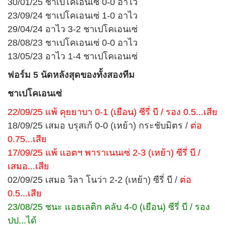
30/01/25 ชาเปโคเอนเซ่ 0-0 อาไว
23/09/24 ชาเปโคเอนเซ่ 1-0 อาไว
29/04/24 อาไว 3-2 ชาเปโคเอนเซ่
28/08/23 ชาเปโคเอนเซ่ 0-0 อาไว
13/05/23 อาไว 1-4 ชาเปโคเอนเซ่
ฟอร์ม 5 นัดหลังสุดของทั้งสองทีม
ชาเปโคเอนเซ่
22/09/25 แพ้ คุยยาบา 0-1 (เยือน) ซีรี่ บี / รอง 0.5...เสีย
18/09/25 เสมอ บรุสเก้ 0-0 (เหย้า) กระชับมิตร /
ต่อ
0.75...เสีย
17/09/25 แพ้ แอตฯ พาราเนนเซ่ 2-3 (เหย้า) ซีรี่ บี /
เสมอ...เสีย
02/09/25 เสมอ วิลา โนว่า 2-2 (เหย้า) ซีรี่ บี
/
ต่อ
0.5...เสีย
23/08/25 ชนะ แอธเลติก คลับ 4-0 (เยือน) ซีรี่ บี / รอง
ปป...ได้