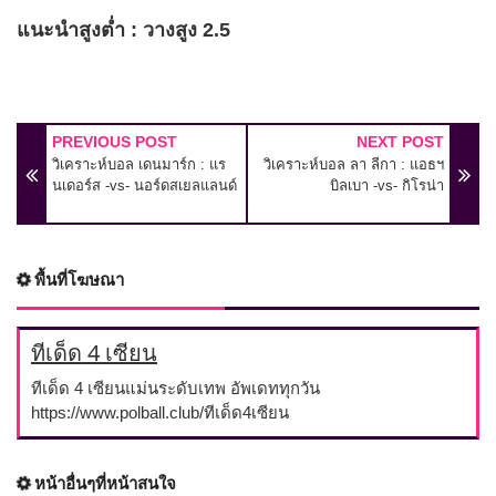
แนะนำสูงต่ำ : วางสูง 2.5
PREVIOUS POST
NEXT POST
วิเคราะห์บอล เดนมาร์ก : แร
วิเคราะห์บอล ลา ลีกา : แอธฯ
นเดอร์ส -vs- นอร์ดสเยลแลนด์
บิลเบา -vs- กิโรน่า
พื้นที่โฆษณา
ทีเด็ด 4 เซียน
ทีเด็ด 4 เซียนแม่นระดับเทพ อัพเดททุกวัน
https://www.polball.club/ทีเด็ด4เซียน
หน้าอื่นๆที่หน้าสนใจ