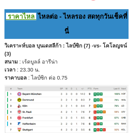
ราคาไหล
ไหลต่อ - ไหลรอง สดทุกวันเช็คที่
นี่
วิเคราะห์บอล บุนเดสลีก้า : ไลป์ซิก (7) -vs- โคโลญจน์
(3)
สนาม
: เร้ดบูลล์ อารีน่า
เวลา
: 23.30 น.
ราคาบอล
: ไลป์ซิก ต่อ 0.75