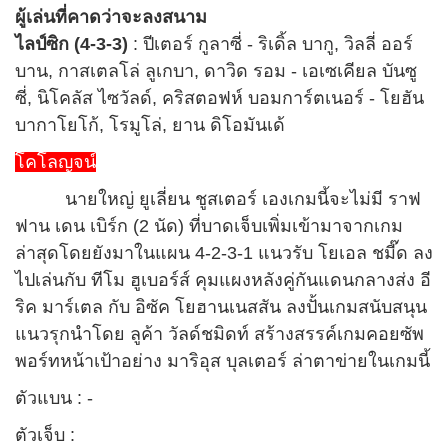
ผู้เล่นที่คาดว่าจะลงสนาม
ไลป์ซิก (4-3-3)
: ปีเตอร์ กูลาซี่ - ริเดิ้ล บากู, วิลลี่ ออร์
บาน, กาสเตลโล่ ลูเกบา, ดาวิด รอม - เอเซเคียล บันซู
ซี่, นิโคลัส ไซวัลด์, คริสตอฟห์ บอมการ์ตเนอร์ - โยฮัน
บากาโยโก้, โรมูโล่, ยาน ดิโอมันเด้
โคโลญจน์
นายใหญ่ ยูเลี่ยน ชูสเตอร์ เองเกมนี้จะไม่มี ราฟ
ฟาน เดน เบิร์ก (2 นัด) ที่บาดเจ็บเพิ่มเข้ามาจากเกม
ล่าสุดโดยยังมาในแผน 4-2-3-1 แนวรับ โยเอล ชมี๊ด ลง
ไปเล่นกับ ทีโม ฮูเบอร์ส์ คุมแผงหลังคู่กันแดนกลางส่ง อี
ริค มาร์เตล กับ อิซัค โยฮานเนสสัน ลงปั้นเกมสนับสนุน
แนวรุกนำโดย ลูค้า วัลด์ชมิดท์ สร้างสรรค์เกมคอยซัพ
พอร์ทหน้าเป้าอย่าง มาริอุส บุลเตอร์ ล่าตาข่ายในเกมนี้
ตัวแบน : -
ตัวเจ็บ :