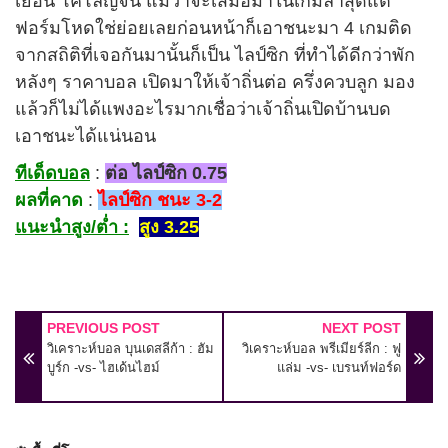
เยือน โคโลญจน์ แม้ว่าจะเสมอมาในเกมล่าสุดแต่
ฟอร์มโหดใช่ย่อยเลยก่อนหน้าก็เอาชนะมา 4 เกมติด
จากสถิติที่เจอกันมานั้นก็เป็น ไลป์ซิก ที่ทำได้ดีกว่าพัก
หลังๆ ราคาบอล เปิดมาให้เจ้าถิ่นต่อ ครึ่งควบลูก มอง
แล้วก็ไม่ได้แพงอะไรมากเชื่อว่าเจ้าถิ่นเปิดบ้านบด
เอาชนะได้แน่นอน
ทีเด็ดบอล
:
ต่อ ไลป์ซิก 0.75
ผลที่คาด
:
ไลป์ซิก ชนะ 3-2
แนะนำสูง/ต่ำ :
สูง 3.25
PREVIOUS POST
NEXT POST
วิเคราะห์บอล บุนเดสลีก้า : ฮัม
วิเคราะห์บอล พรีเมียร์ลีก : ฟู
บูร์ก -vs- ไฮเด้นไฮม์
แล่ม -vs- เบรนท์ฟอร์ด