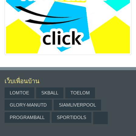
เว็บเพื่อนบ้าน
LOMTOE
SKBALL
TOELOM
GLORY-MANUTD
SIAMLIVERPOOL
PROGRAMBALL
SPORTIDOLS