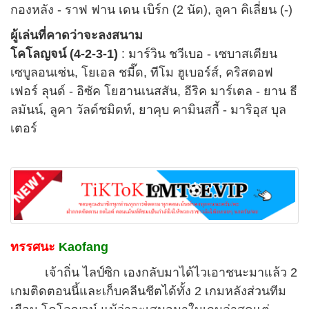
กองหลัง - ราฟ ฟาน เดน เบิร์ก (2 นัด), ลูคา คิเลี่ยน (-)
ผู้เล่นที่คาดว่าจะลงสนาม
โคโลญจน์ (4-2-3-1)
: มาร์วิน ชวีเบอ - เซบาสเตียน
เซบูลอนเซ่น, โยเอล ชมี๊ด, ทีโม ฮูเบอร์ส์, คริสตอฟ
เฟอร์ ลุนด์ - อิซัค โยฮานเนสสัน, อีริค มาร์เตล - ยาน ธี
ลมันน์, ลูคา วัลด์ชมิดท์, ยาคุบ คามินสกี้ - มาริอุส บุล
เตอร์
ทรรศนะ
Kaofang
เจ้าถิ่น ไลป์ซิก เองกลับมาได้ไวเอาชนะมาแล้ว 2
เกมติดตอนนี้และเก็บคลีนชีตได้ทั้ง 2 เกมหลังส่วนทีม