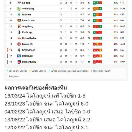
ผลการเจอกันของ
ทั้งสองทีม
16/03/24 โคโลญจน์ แพ้ ไลป์ซิก 1-5
28/10/23 ไลป์ซิก ชนะ โคโลญจน์ 6-0
04/02/23 โคโลญจน์ เสมอ ไลป์ซิก 0-0
13/08/22 ไลป์ซิก เสมอ โคโลญจน์ 2-2
12/02/22 ไลป์ซิก ชนะ โคโลญจน์ 3-1