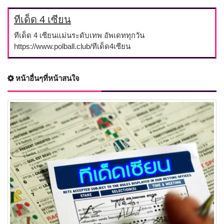
ทีเด็ด 4 เซียน
ทีเด็ด 4 เซียนแม่นระดับเทพ อัพเดททุกวัน
https://www.polball.club/ทีเด็ด4เซียน
หน้าอื่นๆที่หน้าสนใจ