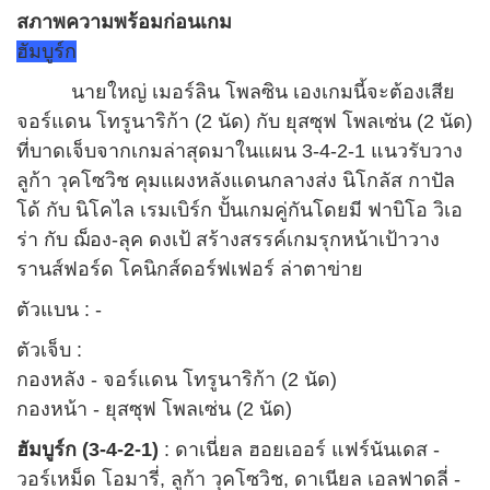
สภาพความพร้อมก่อนเกม
ฮัมบูร์ก
นายใหญ่ เมอร์ลิน โพลซิน เองเกมนี้จะต้องเสีย
จอร์แดน โทรูนาริก้า (2 นัด) กับ ยุสซุฟ โพลเซ่น (2 นัด)
ที่บาดเจ็บจากเกมล่าสุดมาในแผน 3-4-2-1 แนวรับวาง
ลูก้า วุคโซวิช คุมแผงหลังแดนกลางส่ง นิโกลัส กาปัล
โด้ กับ นิโคไล เรมเบิร์ก ปั้นเกมคู่กันโดยมี ฟาบิโอ วิเอ
ร่า กับ ฌ็อง-ลุค ดงเป้ สร้างสรรค์เกมรุกหน้าเป้าวาง
รานส์ฟอร์ด โคนิกส์ดอร์ฟเฟอร์ ล่าตาข่าย
ตัวแบน : -
ตัวเจ็บ :
กองหลัง - จอร์แดน โทรูนาริก้า (2 นัด)
กองหน้า - ยุสซุฟ โพลเซ่น (2 นัด)
ฮัมบูร์ก (3-4-2-1)
: ดาเนี่ยล ฮอยเออร์ แฟร์นันเดส -
วอร์เหม็ด โอมารี่, ลูก้า วุคโซวิช, ดาเนียล เอลฟาดลี่ -