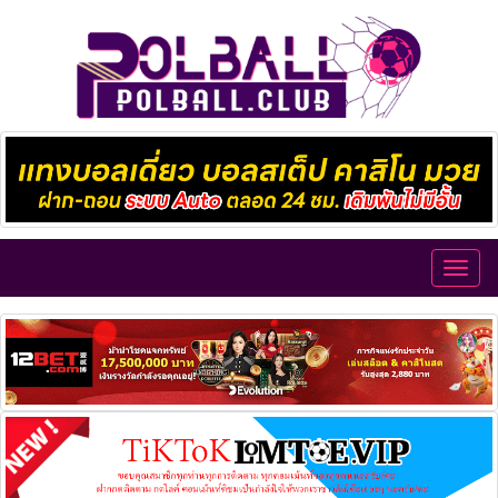
Toggl
navig