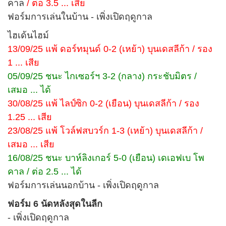
คาล
/ ต่อ 3.5 ... เสีย
ฟอร์มการเล่นในบ้าน - เพิ่งเปิดฤดูกาล
ไฮเด้นไฮม์
13/09/25 แพ้ ดอร์ทมุนด์ 0-2 (เหย้า) บุนเดสลีก้า / รอง
1 ... เสีย
05/09/25 ชนะ ไกเซอร์ฯ 3-2 (กลาง) กระชับมิตร /
เสมอ ... ได้
30/08/25 แพ้ ไลป์ซิก 0-2 (เยือน) บุนเดสลีก้า / รอง
1.25 ... เสีย
23/08/25 แพ้ โวล์ฟสบวร์ก 1-3 (เหย้า) บุนเดสลีก้า /
เสมอ ... เสีย
16/08/25 ชนะ บาห์ลิงเกอร์ 5-0 (เยือน) เดเอฟเบ โพ
คาล / ต่อ 2.5 ... ได้
ฟอร์มการเล่นนอกบ้าน - เพิ่งเปิดฤดูกาล
ฟอร์ม 6 นัดหลังสุดในลีก
- เพิ่งเปิดฤดูกาล