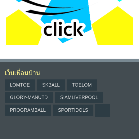
เว็บเพื่อนบ้าน
LOMTOE
SKBALL
TOELOM
GLORY-MANUTD
SIAMLIVERPOOL
PROGRAMBALL
SPORTIDOLS