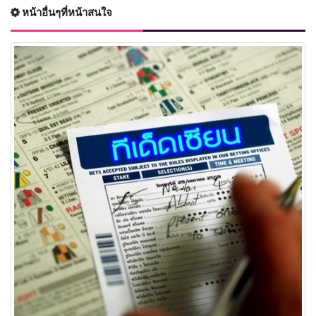
หน้าอื่นๆที่หน้าสนใจ