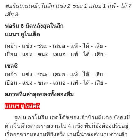
ฟอร์มเกมเหย้าในลีก แข่ง 2 ชนะ 1 เสมอ 1 แพ้ - ได้ 7
เสีย 3
ฟอร์ม 6 นัดหลังสุดในลีก
แมนฯ ยูไนเต็ด
เหย้า - แข่ง - ชนะ - เสมอ - แพ้ - ได้ - เสีย -
เยือน - แข่ง - ชนะ - เสมอ - แพ้ - ได้ - เสีย -
เชลซี
เหย้า - แข่ง - ชนะ - เสมอ - แพ้ - ได้ - เสีย -
เยือน - แข่ง - ชนะ - เสมอ - แพ้ - ได้ - เสีย -
สภาพทีมล่าสุดของทั้งสองทีม
แมนฯ ยูไนเต็ด
รูเบน อาโมริม เฮดโค้ชของเจ้าบ้านผีแดง ยังคงมี
ตัวเจ็บค้างตามรายงานไป 4 แข้ง ทีมก็ยังต้องปรับอยู่
เรื่อยๆจากผลงานที่ยังสวิง เกมนี้น่าจะส่งนายด่านตัว