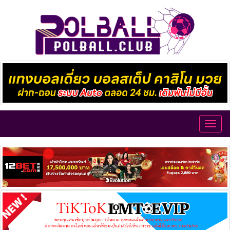
Toggl
navig