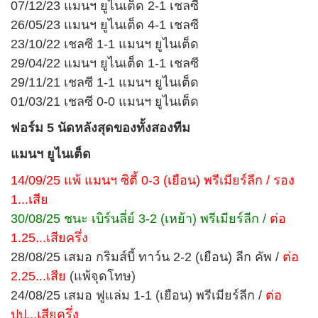
07/12/23 แมนฯ ยูไนเต็ด 2-1 เชลซี
26/05/23 แมนฯ ยูไนเต็ด 4-1 เชลซี
23/10/22 เชลซี 1-1 แมนฯ ยูไนเต็ด
29/04/22 แมนฯ ยูไนเต็ด 1-1 เชลซี
29/11/21 เชลซี 1-1 แมนฯ ยูไนเต็ด
01/03/21 เชลซี 0-0 แมนฯ ยูไนเต็ด
ฟอร์ม 5 นัดหลังสุดของทั้งสองทีม
แมนฯ ยูไนเต็ด
14/09/25 แพ้ แมนฯ ซิตี้ 0-3 (เยือน) พรีเมียร์ลีก / รอง
1...เสีย
30/08/25 ชนะ เบิร์นลี่ย์ 3-2 (เหย้า) พรีเมียร์ลีก /
ต่อ
1.25...เสียครึ่ง
28/08/25 เสมอ กริมส์บี้ ทาว์น 2-2 (เยือน) ลีก คัพ /
ต่อ
2.25...เสีย
(แพ้จุดโทษ)
24/08/25 เสมอ ฟูแล่ม 1-1 (เยือน) พรีเมียร์ลีก /
ต่อ
ปป...เสียครึ่ง