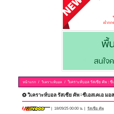
วิเคราะห์บอล รัสเซีย คัพ : ซ
หน้าแรก
วิเคราะห์บอล
วิเคราะห์บอล รัสเซีย คัพ : ซีเอสเคเอ มอสโก
| 18/09/25 00:00 น. |
รัสเซีย คัพ