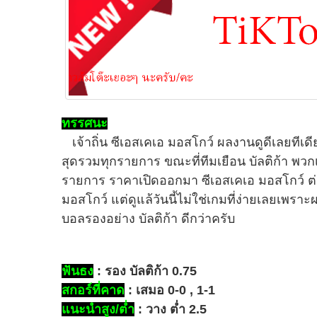
ทรรศนะ
เจ้าถิ่น ซีเอสเคเอ มอสโกว์ ผลงานดูดีเลยทีเด
สุดรวมทุกรายการ ขณะที่ทีมเยือน บัลติก้า พวก
รายการ ราคาเปิดออกมา ซีเอสเคเอ มอสโกว์ ต่อ 
มอสโกว์ แต่ดูแล้วันนี้ไม่ใช่เกมที่ง่ายเลยเพรา
บอลรองอย่าง บัลติก้า ดีกว่าครับ
ฟันธง
: รอง บัลติก้า 0.75
สกอร์ที่คาด
: เสมอ 0-0 , 1-1
แนะนำสูง/ต่ำ
: วาง ต่ำ 2.5