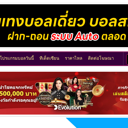
โปรแกรมบอลวันนี้
ทีเด็ดเซียน
ราคาไหล
ติดต่อโฆษณา