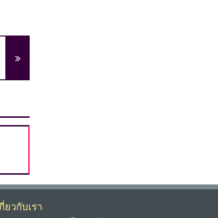
กี่ยวกับเรา