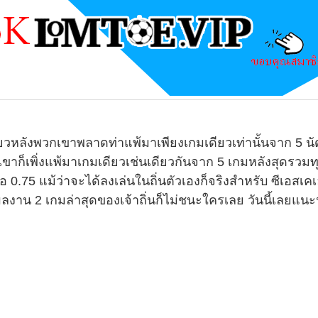
ียวหลังพวกเขาพลาดท่าแพ้มาเพียงเกมเดียวเท่านั้นจาก 5 นั
เขาก็เพิ่งแพ้มาเกมเดียวเช่นเดียวกันจาก 5 เกมหลังสุดรวมท
0.75 แม้ว่าจะได้ลงเล่นในถิ่นตัวเองก็จริงสำหรับ ซีเอสเค
ะผลงาน 2 เกมล่าสุดของเจ้าถิ่นก็ไม่ชนะใครเลย วันนี้เลยแนะ