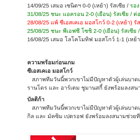
14/09/25 เสมอ เซนิตฯ 0-0 (เหย้า) รัสเซีย /
รอง 
31/08/25 ชนะ แอครอน 2-0 (เยือน) รัสเซีย / ต่อ 
28/08/25 แพ้ ซีเอสเคเอ มอสโกว์ 0-2 (เหย้า) รัสเ
25/08/25 ชนะ พีเอฟซี โซชิ 2-0 (เยือน) รัสเซีย / ต
16/08/25 เสมอ โลโคโมทิฟ มอสโกว์ 1-1 (เหย้า) 
ความพร้อมก่อนเกม
ซีเอสเคเอ มอสโกว์
สภาพทีมวันนี้พวกเขาไม่มีปัญหาตัวผู้เล่นบา
รานโดร และ อาร์เตม ชูมานสกี้ ยังพร้อมลงสนา
บัลติก้า
สภาพทีมวันนี้พวกเขาไม่มีปัญหาตัวผู้เล่นบาด
กิล และ มัคซิม เปตรอฟ ยังพร้อมลงสนามช่วยที