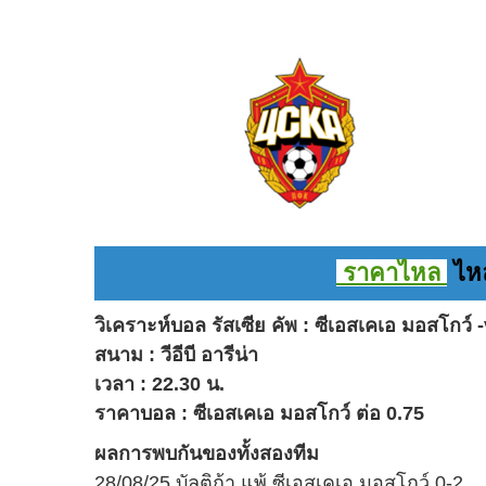
ราคาไหล
ไหล
วิเคราะห์บอล รัสเซีย คัพ : ซีเอสเคเอ มอสโกว์ -v
สนาม : วีอีบี อารีน่า
เวลา : 22.30 น.
ราคาบอล : ซีเอสเคเอ มอสโกว์ ต่อ 0.75
ผลการพบกันของทั้งสองทีม
28/08/25 บัลติก้า แพ้ ซีเอสเคเอ มอสโกว์ 0-2