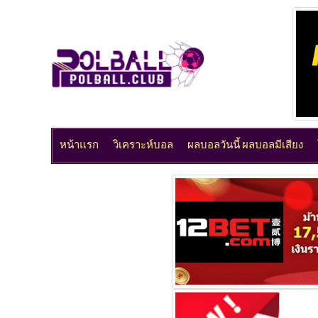
หน้าแรก
วิเคราะห์บอล
ผลบอลวันนี้ ผลบอลมีเสียง