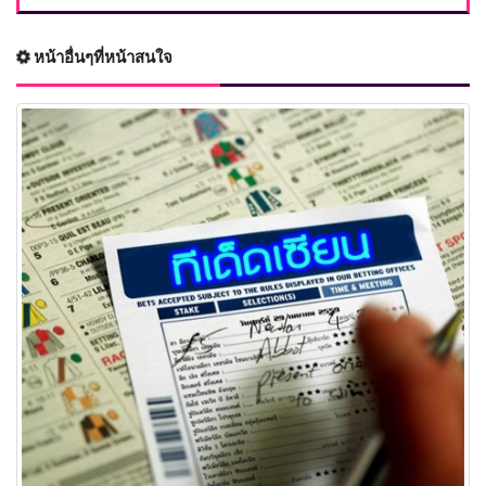
หน้าอื่นๆที่หน้าสนใจ