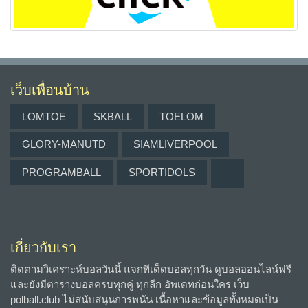
เว็บเพื่อนบ้าน
LOMTOE
SKBALL
TOELOM
GLORY-MANUTD
SIAMLIVERPOOL
PROGRAMBALL
SPORTIDOLS
เกี่ยวกับเรา
ติดตามวิเคราะห์บอลวันนี้ แจกทีเด็ดบอลทุกวัน ดูบอลออนไลน์ฟรี
และยังมีตารางบอลครบทุกคู่ ทุกลีก อัพเดทก่อนใคร เว็บ
polball.club ไม่สนับสนุนการพนัน เนื้อหาและข้อมูลทั้งหมดเป็น