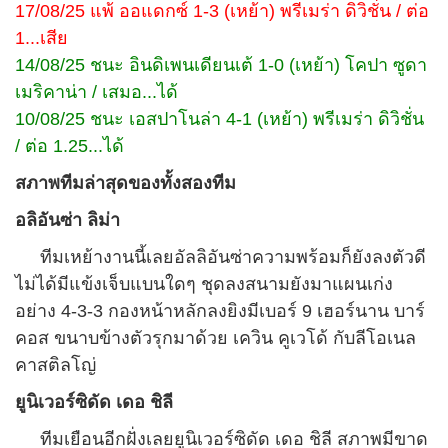
17/08/25 แพ้ ออแดกซ์ 1-3 (เหย้า) พรีเมร่า ดิวิชั่น / ต่อ
1...เสีย
14/08/25 ชนะ อินดิเพนเดียนเต้ 1-0 (เหย้า) โคปา ซูดา
เมริคาน่า / เสมอ...ได้
10/08/25 ชนะ เอสปาโนล่า 4-1 (เหย้า) พรีเมร่า ดิวิชั่น
/ ต่อ 1.25...ได้
สภาพทีมล่าสุดของทั้งสองทีม
อลิอันซ่า ลิม่า
ทีมเหย้างานนี้เลยอัลลิอันซ่าความพร้อมก็ยังลงตัวดี
ไม่ได้มีแข้งเจ็บแบนใดๆ ชุดลงสนามยังมาแผนเก่ง
อย่าง
4-3-3
กองหน้าหลักลงยิงมีเบอร์
9
เฮอร์นาน บาร์
คอส ขนาบข้างตัวรุกมาด้วย เควิน คูเวโด้ กับลีโอเนล
คาสติลโญ่
ยูนิเวอร์ซิดัด เดอ ชิลี
ทีมเยือนอีกฝั่งเลยยูนิเวอร์ซิดัด เดอ ชิลี สภาพมีขาด