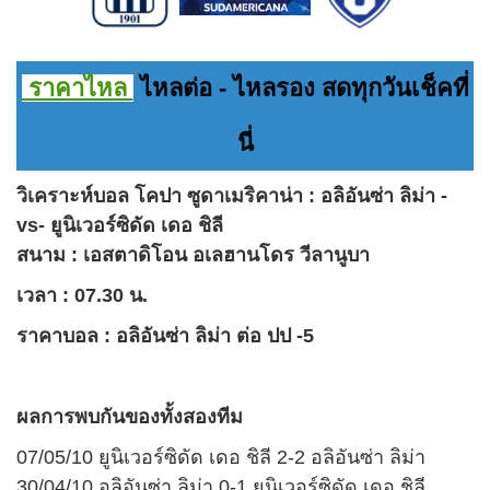
ราคาไหล
ไหลต่อ - ไหลรอง สดทุกวันเช็คที่
นี่
วิเคราะห์บอล
โคปา ซูดาเมริคาน่า : อลิอันซ่า ลิม่า -
vs- ยูนิเวอร์ซิดัด เดอ ชิลี
สนาม : เอสตาดิโอน อเลฮานโดร วีลานูบา
เวลา : 07.30 น.
ราคาบอล
:
อลิอันซ่า ลิม่า ต่อ ปป -5
ผลการพบกันของทั้งสองทีม
07/05/10 ยูนิเวอร์ซิดัด เดอ ชิลี 2-2 อลิอันซ่า ลิม่า
30/04/10 อลิอันซ่า ลิม่า 0-1 ยูนิเวอร์ซิดัด เดอ ชิลี